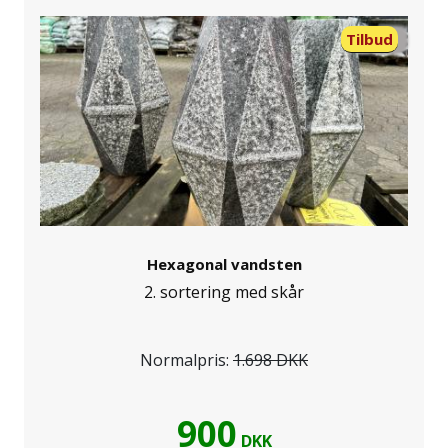
Tilbud
Hexagonal vandsten
2. sortering med skår
Normalpris:
1.698 DKK
900
DKK