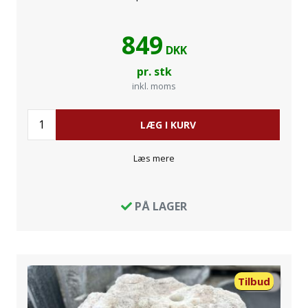
849
DKK
pr. stk
inkl. moms
LÆG I KURV
Læs mere
PÅ LAGER
Tilbud