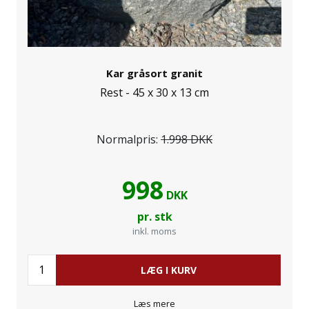
Kar gråsort granit
Rest - 45 x 30 x 13 cm
Normalpris:
1.998 DKK
998
DKK
pr. stk
inkl. moms
LÆG I KURV
Læs mere