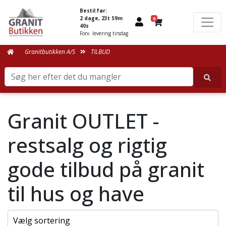
Bestil før:
2 dage, 23t 59m
0
38s
Forv. levering tirsdag
Granitbutikken A/S
TILBUD
Granit OUTLET -
restsalg og rigtig
gode tilbud på granit
til hus og have