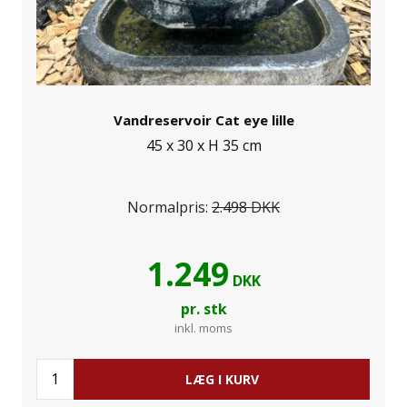
Vandreservoir Cat eye lille
45 x 30 x H 35 cm
Normalpris:
2.498 DKK
1.249
DKK
pr. stk
inkl. moms
LÆG I KURV