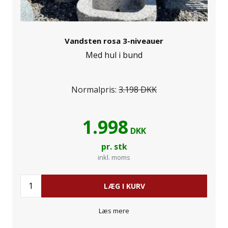
Vandsten rosa 3-niveauer
Med hul i bund
Normalpris:
3.198 DKK
1.998
DKK
pr. stk
inkl. moms
LÆG I KURV
Læs mere