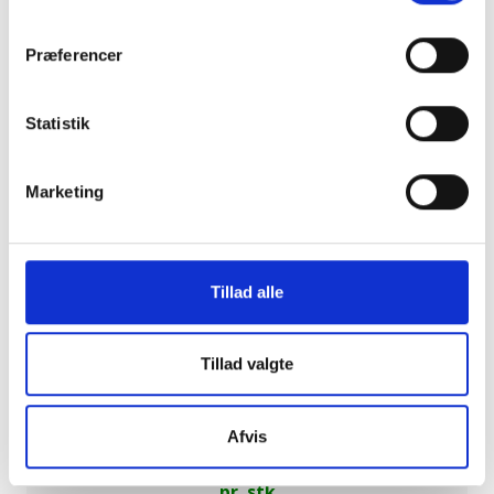
Tilbud
Præferencer
Statistik
Marketing
Reservoir Crystal Messi H35 cm
Udstillingsmodel
Tillad alle
Tillad valgte
Normalpris:
1.698 DKK
849
Afvis
DKK
pr. stk