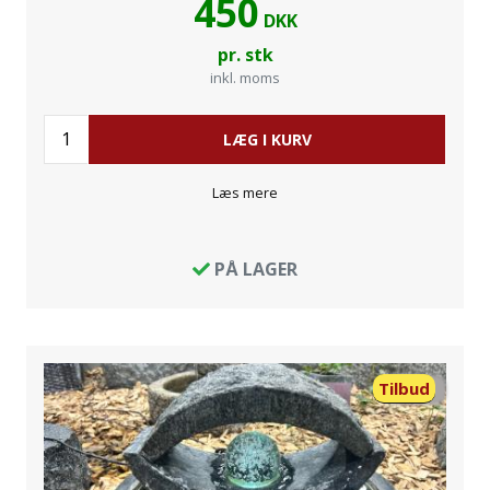
450
DKK
pr. stk
inkl. moms
LÆG I KURV
Læs mere
PÅ LAGER
Tilbud