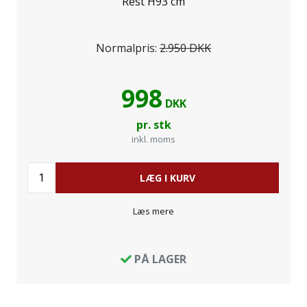
Rest H93 cm
Normalpris:
2.950 DKK
998
DKK
pr. stk
inkl. moms
LÆG I KURV
Læs mere
PÅ LAGER