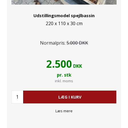
Udstillingsmodel spejlbassin
220 x 110 x 30 cm
Normalpris:
5.000 DKK
2.500
DKK
pr. stk
inkl. moms
LÆG I KURV
Læs mere