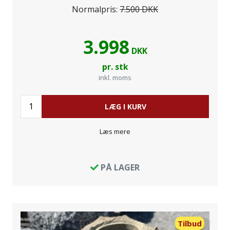
Normalpris:
7.500 DKK
3.998
DKK
pr. stk
inkl. moms
LÆG I KURV
Læs mere
PÅ LAGER
Tilbud