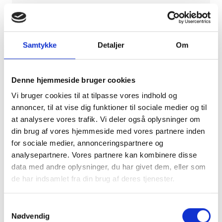
Normalpris:
1.498 DKK
Samtykke
Detaljer
Om
500
DKK
pr. stk
Denne hjemmeside bruger cookies
inkl. moms
Vi bruger cookies til at tilpasse vores indhold og
annoncer, til at vise dig funktioner til sociale medier og til
LÆG I KURV
at analysere vores trafik. Vi deler også oplysninger om
din brug af vores hjemmeside med vores partnere inden
Læs mere
for sociale medier, annonceringspartnere og
analysepartnere. Vores partnere kan kombinere disse
data med andre oplysninger, du har givet dem, eller som
PÅ LAGER
de har indsamlet fra din brug af deres tjenester.
Samtykkevalg
Nødvendig