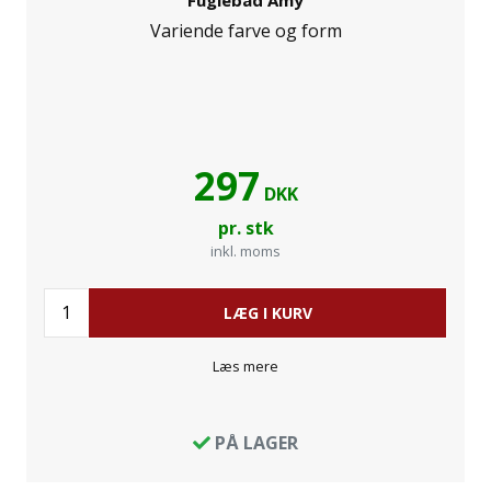
Variende farve og form
297
DKK
pr. stk
inkl. moms
LÆG I KURV
Læs mere
PÅ LAGER