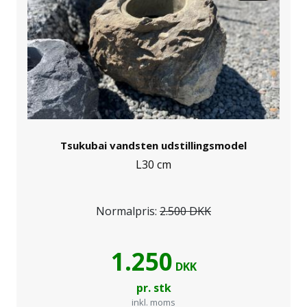
Tsukubai vandsten udstillingsmodel
L30 cm
Normalpris:
2.500 DKK
1.250
DKK
pr. stk
inkl. moms