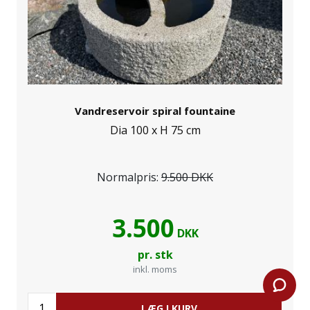
Vandreservoir spiral fountaine
Dia 100 x H 75 cm
Normalpris:
9.500 DKK
3.500
DKK
pr. stk
inkl. moms
LÆG I KURV