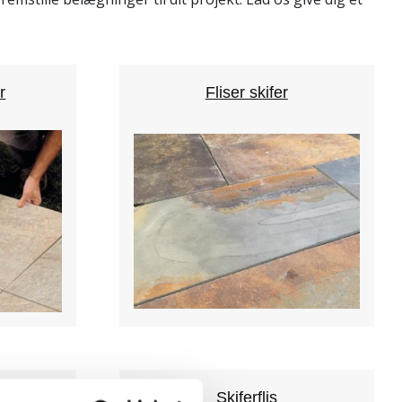
r
Fliser skifer
Skiferflis