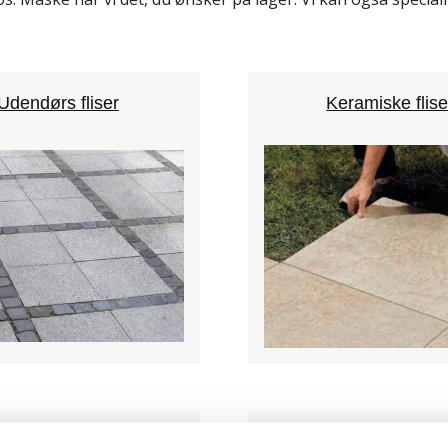
Udendørs fliser
Keramiske flise
Chaussésten
Trædesten