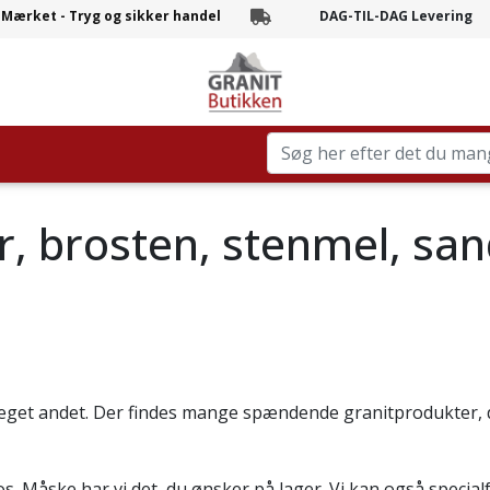
-Mærket - Tryg og sikker handel
DAG-TIL-DAG Levering
Branchens hurtigste levering
r, brosten, stenmel, sa
meget andet. Der findes mange spændende granitprodukter, d
os. Måske har vi det, du ønsker på lager. Vi kan også specialfr