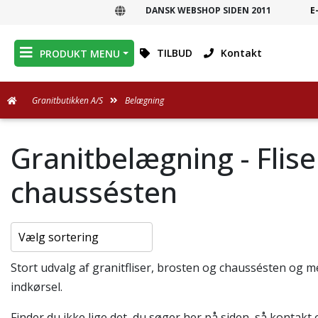
DANSK WEBSHOP SIDEN 2011
E
DANSK WEBSHOP
TILBUD
Kontakt
PRODUKT MENU
Granitbutikken A/S
Belægning
Granitbelægning - Flise
chaussésten
Stort udvalg af granitfliser, brosten og chaussésten og 
indkørsel.
Finder du ikke lige det, du søger her på siden, så kontakt 