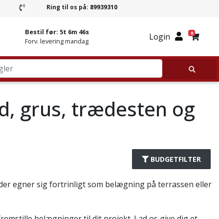
Ring til os på:
89939310
Ring til Granitbutikken 89939310
Bestil før:
5t 6m 46s
0
Login
Forv. levering mandag
nd, grus, trædesten og
BUDGETFILTER
er egner sig fortrinligt som belægning på terrassen eller
emstille belægninger til dit projekt. Lad os give dig et