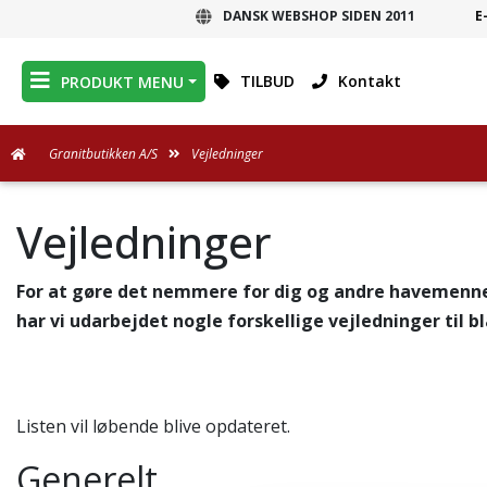
DANSK WEBSHOP SIDEN 2011
E
DANSK WEBSHOP
TILBUD
Kontakt
PRODUKT MENU
Granitbutikken A/S
Vejledninger
Vejledninger
For at gøre det nemmere for dig og andre havemenn
har vi udarbejdet nogle forskellige vejledninger til 
Listen vil løbende blive opdateret.
Generelt