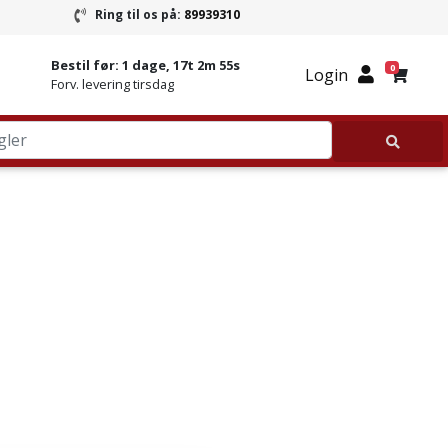
Ring til os på:
89939310
ring
Ring til Granitbutikken 89939310
Bestil før:
1 dage, 17t 2m 55s
0
Login
Forv. levering tirsdag