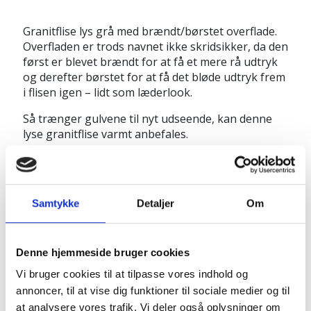
Granitflise lys grå med brændt/børstet overflade.
Overfladen er trods navnet ikke skridsikker, da den
først er blevet brændt for at få et mere rå udtryk
og derefter børstet for at få det bløde udtryk frem
i flisen igen – lidt som læderlook.
Så trænger gulvene til nyt udseende, kan denne
lyse granitflise varmt anbefales.
Granitflisen er virkelig praktisk, da den både er
slidstærk og nem at vedligeholde. Anvend gerne så
få produktet som muligt - jo mindre sæbe jo
Samtykke
Detaljer
Om
bedre, her kan der med fordel anvendes
AKEMI
Mild Stensæbe
.
Produktinfo
:
Denne hjemmeside bruger cookies
Pallen indeholder 12,6 m2
Vi bruger cookies til at tilpasse vores indhold og
Mål: 60 x 30 x 3 cm
annoncer, til at vise dig funktioner til sociale medier og til
Brændt børstet overflade
at analysere vores trafik. Vi deler også oplysninger om