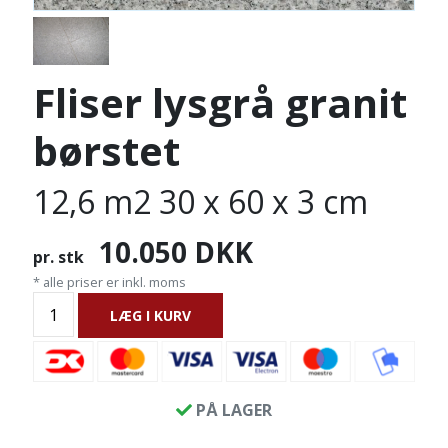
Fliser lysgrå granit
børstet
12,6 m2 30 x 60 x 3 cm
10.050
DKK
pr. stk
* alle priser er inkl. moms
LÆG I KURV
PÅ LAGER