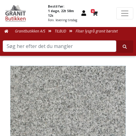
Bestil før:
1 dage, 22t 58m
0
11s
Forv. levering tirsdag
Granitbutikken A/S
TILBUD
Fliser lysgrå granit børstet