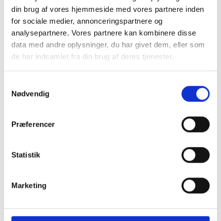
Vægt pr. flise ca. 15 kg
din brug af vores hjemmeside med vores partnere inden
for sociale medier, annonceringspartnere og
analysepartnere. Vores partnere kan kombinere disse
Pakkes og sendes på emballagetype:
Industri -
data med andre oplysninger, du har givet dem, eller som
std
de har indsamlet fra din brug af deres tjenester.
Naturprodukt – variationer forekommer
Samtykkevalg
Nødvendig
Granit er et naturmateriale, og variationer i farve og
struktur forekommer. Billeder og farveprøver er
vejledende.
Præferencer
Læs mere
Statistik
Marketing
Klik her for TILBUD oversigt