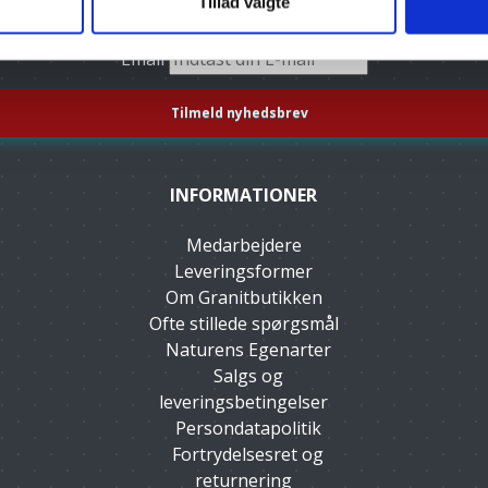
Tillad valgte
Tilmeld dig vores nyhedsbrev, og få gode tilbud
Email
INFORMATIONER
Medarbejdere
Leveringsformer
Om Granitbutikken
Ofte stillede spørgsmål
Naturens Egenarter
Salgs og
leveringsbetingelser
Persondatapolitik
Fortrydelsesret og
returnering