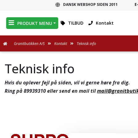
DANSK WEBSHOP SIDEN 2011
E
DANSK WEBSHOP
TILBUD
Kontakt
PRODUKT MENU
Granitbutikken A/S
Kontakt
Teknisk info
Teknisk info
Hvis du oplever fejl på siden, vil vi gerne høre fra dig.
Ring på
89939310
eller send en mail til
mail@granitbuti