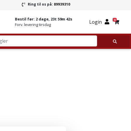
Ring til os på:
89939310
ring
Ring til Granitbutikken 89939310
Bestil før:
2 dage, 23t 59m 42s
0
Login
Forv. levering tirsdag