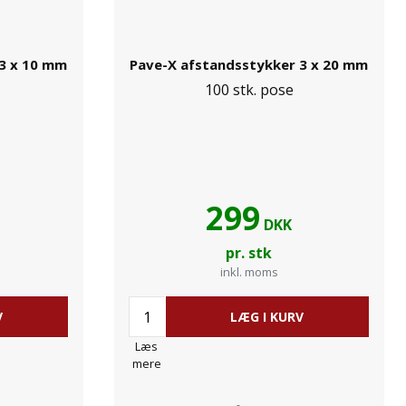
3 x 10 mm
Pave-X afstandsstykker 3 x 20 mm
100 stk. pose
299
DKK
pr. stk
inkl. moms
V
LÆG I KURV
Læs
mere