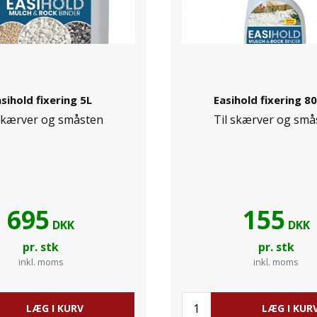
sihold fixering 5L
Easihold fixering 8
 skærver og småsten
Til skærver og små
695
155
DKK
DKK
pr. stk
pr. stk
inkl. moms
inkl. moms
LÆG I KURV
LÆG I KUR