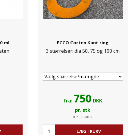
00 ml
ECCO Corten Kant ring
sten
3 størrelser: dia 50, 75 og 100 cm
750
fra:
DKK
pr. stk
inkl. moms
V
LÆG I KURV