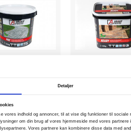
and Ajoint Pro beige
Fugesand Ajoint read
ung trafik - epoxybaseret
15 kg - let trafi
Detaljer
ookies
se vores indhold og annoncer, til at vise dig funktioner til sociale
998
498
oplysninger om din brug af vores hjemmeside med vores partnere i
DKK
DKK
ysepartnere. Vores partnere kan kombinere disse data med andr