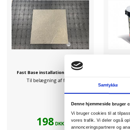
Fast Base installations system
Fuges
Til belægning af fliser
25 kg - T
Samtykke
Denne hjemmeside bruger c
Vi bruger cookies til at tilpas
198
vores trafik. Vi deler også 
DKK
annonceringspartnere og anal