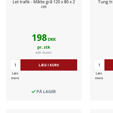
Let trafik - Måtte grå 120 x 80 x 2
Tung tra
cm
198
DKK
pr. stk
inkl. moms
LÆG I KURV
Læs
Læs
mere
mere
PÅ LAGER