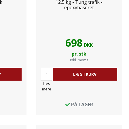
ik
12,5 kg - Tung trafik -
epoxybaseret
698
DKK
pr. stk
inkl. moms
V
LÆG I KURV
Læs
mere
PÅ LAGER