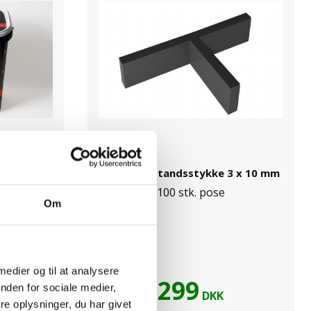
y beige
Pave-T afstandsstykke 3 x 10 mm
k
100 stk. pose
Om
 medier og til at analysere
299
nden for sociale medier,
DKK
e oplysninger, du har givet