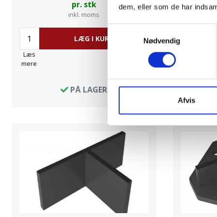
pr. stk
dem, eller som de har indsaml
inkl. moms
Samtykkevalg
LÆG I KURV
Nødvendig
Læs
Læs
mere
mere
PÅ LAGER
Afvis