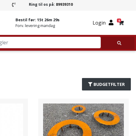
Ring til os på:
89939310
Ring til Granitbutikken 89939310
Bestil før:
15t 26m 28s
0
Login
Forv. levering mandag
BUDGETFILTER