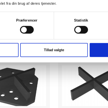
pr. stk
pr. stk
et fra din brug af deres tjenester.
inkl. moms
inkl. moms
LÆG I KURV
LÆG I KUR
Præferencer
Statistik
Læs
mere
PÅ LAGER
PÅ LAGER
Tillad valgte