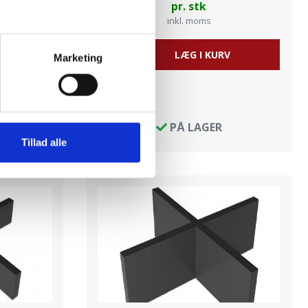
pr. stk
inkl. moms
V
LÆG I KURV
Marketing
Læs
mere
PÅ LAGER
Tillad alle