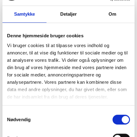
Samtykke
Detaljer
Om
Denne hjemmeside bruger cookies
Vi bruger cookies til at tilpasse vores indhold og
annoncer, til at vise dig funktioner til sociale medier og til
at analysere vores trafik. Vi deler også oplysninger om
din brug af vores hjemmeside med vores partnere inden
for sociale medier, annonceringspartnere og
analysepartnere. Vores partnere kan kombinere disse
data med andre oplysninger, du har givet dem, eller som
de har indsamlet fra din brug af deres tjenester.
Vis stort kort
Samtykkevalg
Granit skærver, sand, grus, chaussesten i bigbags,
Nødvendig
levering til Midtsjælland, til yderst