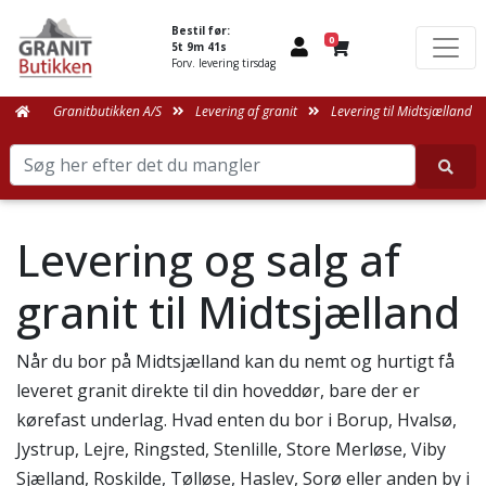
Bestil før:
0
5t 9m 41s
Forv. levering tirsdag
Granitbutikken A/S
Levering af granit
Levering til Midtsjælland
Levering og salg af
granit til Midtsjælland
Når du bor på Midtsjælland kan du nemt og hurtigt få
leveret granit direkte til din hoveddør, bare der er
kørefast underlag. Hvad enten du bor i Borup, Hvalsø,
Jystrup, Lejre, Ringsted, Stenlille, Store Merløse, Viby
Sjælland, Roskilde, Tølløse, Haslev, Sorø eller anden by i