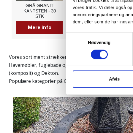
Vi bruger cookies til at tilpas
SPRINGVANDSPUMPE
GUMMIPAKNING
vores trafik. Vi deler også 
LILLE M/LED
TIL SLANGE
annonceringspartnere og anal
dem, eller som de har indsaml
Mere info
Mere info
Samtykkevalg
Nødvendig
Vores sortiment strækker sig fra byggematerialer til det
Havemøbler, fuglebade og rigtig mange andre spændend
(komposit) og Dekton.
Afvis
Populære kategorier på Granitbutikken.