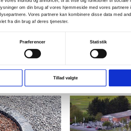
se vores indhold og annoncer, til at vise dig funktioner til sociale
GUMMIPAKNING
BÆNK SIGRID
oplysninger om din brug af vores hjemmeside med vores partnere i
TIL LED
GRÅ &
ysepartnere. Vores partnere kan kombinere disse data med andr
GRÅSORT
GRANIT
et fra din brug af deres tjenester.
Mere info
Mere info
Præferencer
Statistik
 kunsteriske i form af skulpturer, figurer og meget andet. A
e produkter i natursten. Vi producerer også vindueskarme,
Tillad valgte