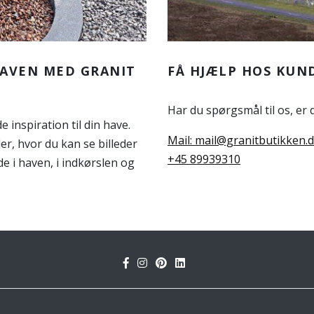
HAVEN MED GRANIT
FÅ HJÆLP HOS KUN
Har du spørgsmål til os, er
 inspiration til din have.
Mail: mail@granitbutikken.
der, hvor du kan se billeder
+45 89939310
e i haven, i indkørslen og