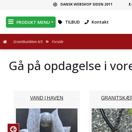
DANSK WEBSHOP SIDEN 2011
E
DANSK WEBSHOP
TILBUD
Kontakt
PRODUKT MENU
Granitbutikken A/S
Forside
Gå på opdagelse i vor
VAND I HAVEN
GRANITSKÆ