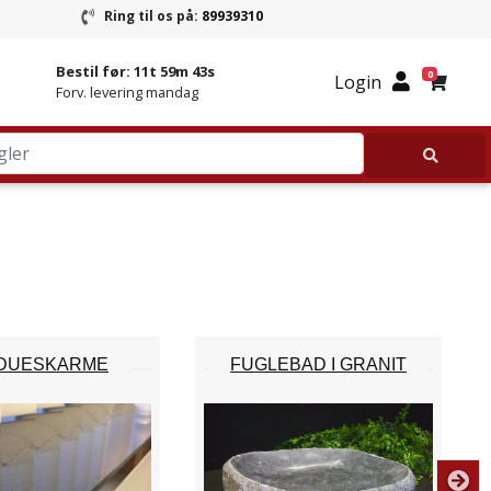
Ring til os på:
89939310
ring
Ring til Granitbutikken 89939310
Bestil før:
11t 59m 42s
0
Login
Forv. levering mandag
NDUESKARME
FUGLEBAD I GRANIT