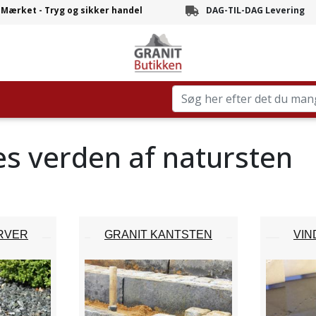
-Mærket - Tryg og sikker handel
DAG-TIL-DAG Levering
Branchens hurtigste leve
es verden af natursten
RVER
GRANIT KANTSTEN
VI