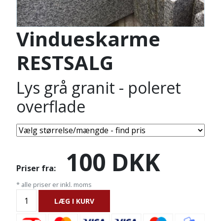
Vindueskarme
RESTSALG
Lys grå granit - poleret
overflade
100
DKK
Priser fra:
* alle priser er inkl. moms
LÆG I KURV