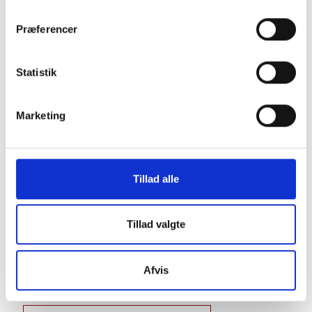
Du skal være hjemme ved modtagelse, når
Præferencer
fragtmanden kommer for at kvittere for
modtagelsen. Tjek også før du underskriver, at
Statistik
forsendelsen ser ubeskadiget ud.
Marketing
Naturprodukt – variationer forekommer
Granit er et naturmateriale, og variationer i farve og
struktur forekommer. Billeder og farveprøver er
Tillad alle
vejledende.
Læs mere
Tillad valgte
Afvis