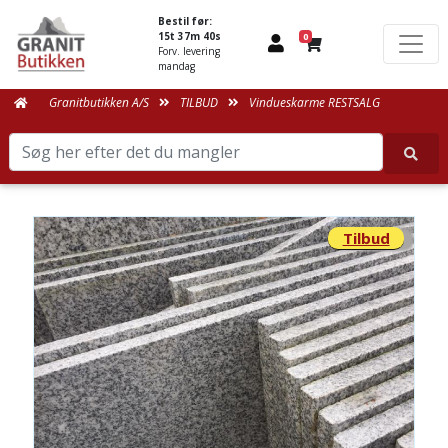
Bestil før:
15t 37m 40s
0
Forv. levering
mandag
Granitbutikken A/S
TILBUD
Vindueskarme RESTSALG
Tilbud