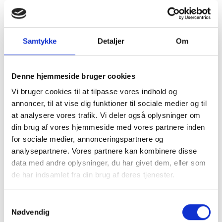
måltolerencerne - ingen retur- eller reklamationsret.
Tilbuddet gælder kun, så længe lager haves.
Der kan ikke sorteres i disse rester - deraf prisen
Samtykke
Detaljer
Om
Passer størrelserne ikke helt, så kan vi naturligvis
tilbyde at afkorte pladerne til individuelle mål - se
muligheder/priser ved at klikke på tilpasset til dine
Denne hjemmeside bruger cookies
mål efter, at du har lagt en plade i kurven.
Vi bruger cookies til at tilpasse vores indhold og
annoncer, til at vise dig funktioner til sociale medier og til
at analysere vores trafik. Vi deler også oplysninger om
Pakkes og sendes på emballagetype:
Spidsbuk
din brug af vores hjemmeside med vores partnere inden
for sociale medier, annonceringspartnere og
analysepartnere. Vores partnere kan kombinere disse
data med andre oplysninger, du har givet dem, eller som
de har indsamlet fra din brug af deres tjenester.
Samtykkevalg
Nødvendig