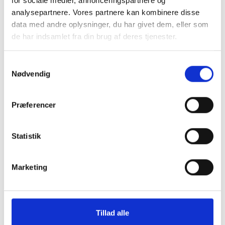
for sociale medier, annonceringspartnere og
Engangspalle
analysepartnere. Vores partnere kan kombinere disse
data med andre oplysninger, du har givet dem, eller som
de har indsamlet fra din brug af deres tjenester.
Naturprodukt – variationer forekommer
Granit er et naturmateriale, og variationer i farve og
Samtykkevalg
struktur forekommer. Billeder og farveprøver er
Nødvendig
vejledende.
Læs mere
Præferencer
Statistik
Marketing
Klik her for TILBUD oversigt
Tillad alle