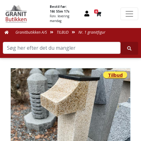
Bestil før:
16t 55m 17s
0
Forv. levering
mandag
Granitbutikken A/S
TILBUD
Nr. 1 granitfigur
Tilbud