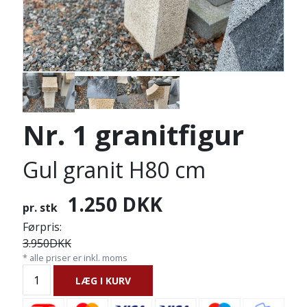
Nr. 1 granitfigur
Gul granit H80 cm
1.250
DKK
pr. stk
Førpris:
3.950
DKK
* alle priser er inkl. moms
LÆG I KURV