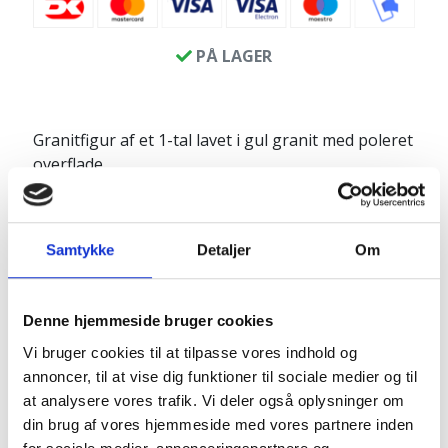
PÅ LAGER
Granitfigur af et 1-tal lavet i gul granit med poleret
overflade.
Der er monteret en sort poleret granitplade på
toppen.
Samtykke
Detaljer
Om
Produktinfo:
Længde: ca. 35 cm
Bredde: ca. 26 cm
Denne hjemmeside bruger cookies
Højde: ca. 80 cm
Vi bruger cookies til at tilpasse vores indhold og
Vægt: ca. 150 kg
annoncer, til at vise dig funktioner til sociale medier og til
at analysere vores trafik. Vi deler også oplysninger om
din brug af vores hjemmeside med vores partnere inden
Pakkes og sendes på emballagetype: