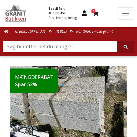
Bestil før:
0
4t 55m 45s
Forv. levering fredag
Granitbutikken A/S
TILBUD
Kantblok T-rosa granit
MÆNGDERABAT
Spar 52%