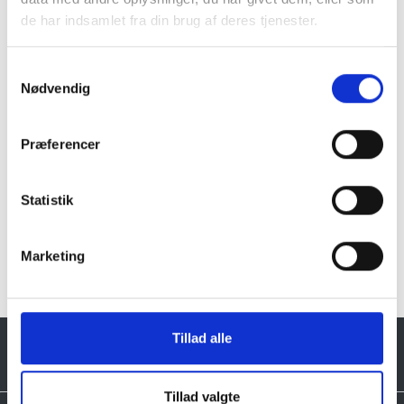
Granit er et naturmateriale, og variationer i farve og
de har indsamlet fra din brug af deres tjenester.
struktur forekommer. Billeder og farveprøver er
vejledende.
Samtykkevalg
Læs mere
Nødvendig
Præferencer
Statistik
Klik her for TILBUD oversigt
Marketing
Tillad alle
Tillad valgte