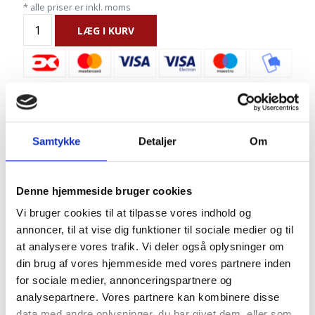
* alle priser er inkl. moms
LÆG I KURV
PÅ LAGER
Samtykke
Detaljer
Om
Kantblok i T-rosa granit.
11 stk. som måler ca. 90 x 25 x 15 cm
Har brændt top og savede sider.
Denne hjemmeside bruger cookies
Vi bruger cookies til at tilpasse vores indhold og
annoncer, til at vise dig funktioner til sociale medier og til
Pakkes og sendes på emballagetype:
Industri -
at analysere vores trafik. Vi deler også oplysninger om
std
din brug af vores hjemmeside med vores partnere inden
for sociale medier, annonceringspartnere og
analysepartnere. Vores partnere kan kombinere disse
Naturprodukt – variationer forekommer
data med andre oplysninger, du har givet dem, eller som