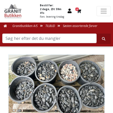
Bestil før:
2 dage, 23t 59m
0
41s
Forv. levering tirsdag
Granitbutikken A/S
TILBUD
Søsten assorterede farver