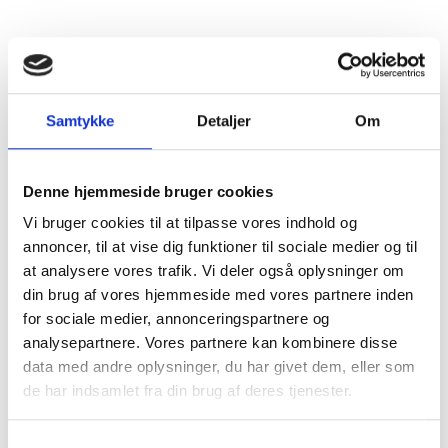
Rester af åbne poser i assortede søsten i
spand/mikrobag med ca. 15-20 kg.
Farvene og størrelserne kan variere.
Samtykke
Detaljer
Om
Pakkes og sendes på emballagetype:
Denne hjemmeside bruger cookies
Engangspalle
Vi bruger cookies til at tilpasse vores indhold og
annoncer, til at vise dig funktioner til sociale medier og til
Naturprodukt – variationer forekommer
at analysere vores trafik. Vi deler også oplysninger om
din brug af vores hjemmeside med vores partnere inden
Granit er et naturmateriale, og variationer i farve og
for sociale medier, annonceringspartnere og
struktur forekommer. Billeder og farveprøver er
vejledende.
analysepartnere. Vores partnere kan kombinere disse
data med andre oplysninger, du har givet dem, eller som
Læs mere
de har indsamlet fra din brug af deres tjenester.
Samtykkevalg