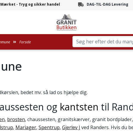
-Mærket - Tryg og sikker handel
DAG-TIL-DAG Levering
Branchens hurtigste leve
ommune
Forside
mune
dkørslen, bedet mv. så lad os hjælpe dig.
haussesten og
kantsten
til Ran
en
,
brosten
, chaussesten, granitskærver, granit bordplader
lstrup
,
Mariager
,
Spentrup
,
Gjerlev J
ved Randers. Hvis du best