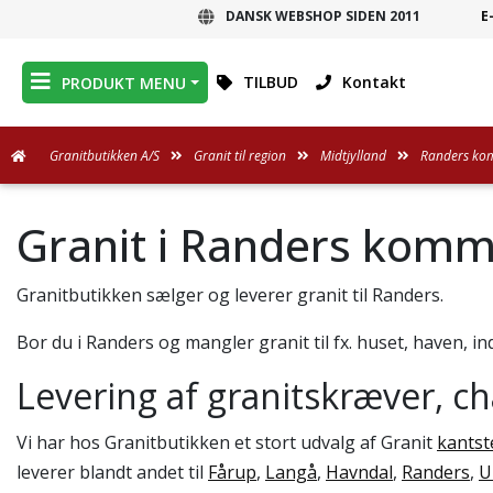
DANSK WEBSHOP SIDEN 2011
E
DANSK WEBSHOP
TILBUD
Kontakt
PRODUKT MENU
Granitbutikken A/S
Granit til region
Midtjylland
Randers k
Granit i Randers kom
Granitbutikken sælger og leverer granit til Randers.
Bor du i Randers og mangler granit til fx. huset, haven, in
Levering af granitskræver, c
Vi har hos Granitbutikken et stort udvalg af Granit
kantst
leverer blandt andet til
Fårup
,
Langå
,
Havndal
,
Randers
,
U