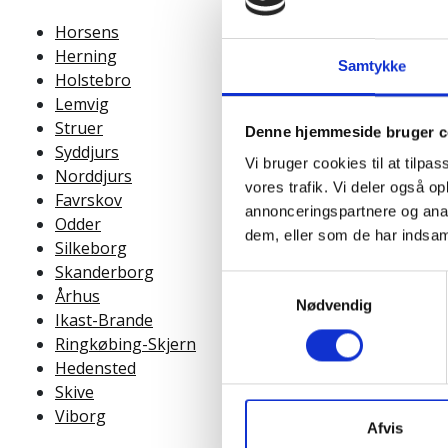
Horsens
Herning
Samtykke
Holstebro
Lemvig
Struer
Denne hjemmeside bruger c
Syddjurs
Vi bruger cookies til at tilpas
Norddjurs
vores trafik. Vi deler også 
Favrskov
annonceringspartnere og anal
Odder
dem, eller som de har indsaml
Silkeborg
Skanderborg
Samtykkevalg
Århus
Nødvendig
Ikast-Brande
Ringkøbing-Skjern
Hedensted
Skive
Viborg
Afvis