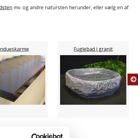
dsten
mv. og andre natursten herunder, eller vælg en af
indueskarme
Fuglebad i granit