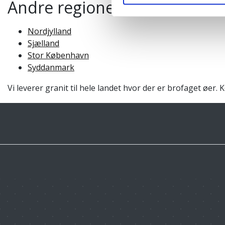
Andre regioner hvor vi leverer
Nordjylland
Sjælland
Stor København
Syddanmark
Vi leverer granit til hele landet hvor der er brofaget øer. 