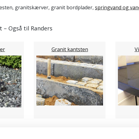
esten, granitskærver, granit bordplader,
springvand og van
et – Også til Randers
er
Granit kantsten
V
er granit fra dag til dag