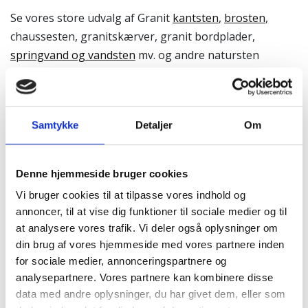
Se vores store udvalg af Granit
kantsten
,
brosten
,
chaussesten, granitskærver, granit bordplader,
springvand og vandsten
mv. og andre natursten
herunder, eller vælg en af produktkategorierne i
menuen.
Granitbutikken.dk – Vi leverer granit til hele
Samtykke
Detaljer
Om
landet – Også til Syddanmark
Denne hjemmeside bruger cookies
Fuglebad i granit
Vi bruger cookies til at tilpasse vores indhold og
annoncer, til at vise dig funktioner til sociale medier og til
at analysere vores trafik. Vi deler også oplysninger om
din brug af vores hjemmeside med vores partnere inden
for sociale medier, annonceringspartnere og
analysepartnere. Vores partnere kan kombinere disse
data med andre oplysninger, du har givet dem, eller som