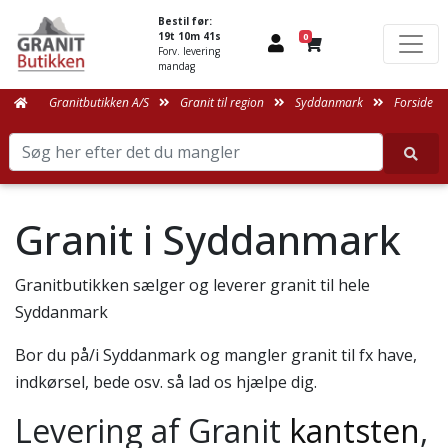
Bestil før:
19t 10m 41s
0
Forv. levering
mandag
Granitbutikken A/S
Granit til region
Syddanmark
Forside
Granit i Syddanmark
Granitbutikken sælger og leverer granit til hele
Syddanmark
Bor du på/i Syddanmark og mangler granit til fx have,
indkørsel, bede osv. så lad os hjælpe dig.
Levering af Granit
kantsten
,