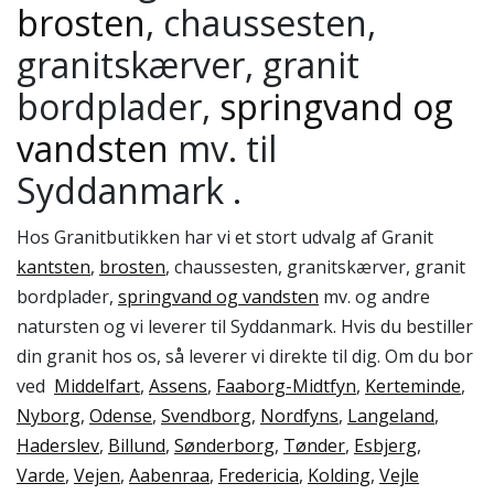
brosten
, chaussesten,
granitskærver, granit
bordplader,
springvand og
vandsten
mv. til
Syddanmark .
Hos Granitbutikken har vi et stort udvalg af Granit
kantsten
,
brosten
, chaussesten, granitskærver, granit
bordplader,
springvand og vandsten
mv. og andre
natursten og vi leverer til Syddanmark. Hvis du bestiller
din granit hos os, så leverer vi direkte til dig. Om du bor
ved
Middelfart
,
Assens
,
Faaborg-Midtfyn
,
Kerteminde
,
Nyborg
,
Odense
,
Svendborg
,
Nordfyns
,
Langeland
,
Haderslev
,
Billund
,
Sønderborg
,
Tønder
,
Esbjerg
,
Varde
,
Vejen
,
Aabenraa
,
Fredericia
,
Kolding
,
Vejle