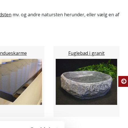
dsten
mv. og andre natursten herunder, eller vælg en af
indueskarme
Fuglebad i granit