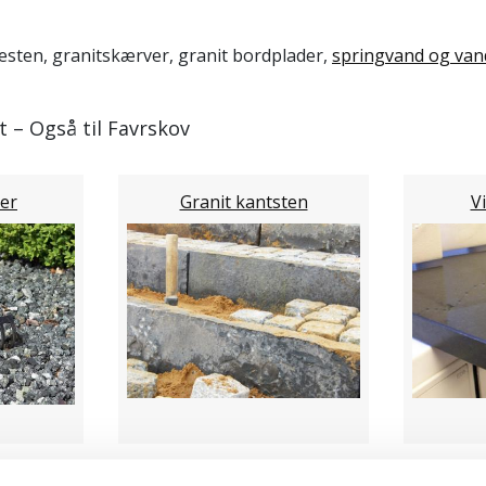
esten, granitskærver, granit bordplader,
springvand og van
et – Også til Favrskov
er
Granit kantsten
V