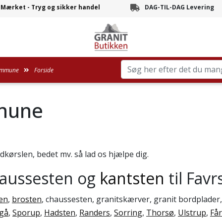
-Mærket - Tryg og sikker handel
DAG-TIL-DAG Levering
Branchens hurtigste leve
ommune
Forside
mmune
ndkørslen, bedet mv. så lad os hjælpe dig.
haussesten og
kantsten
til Favr
en
,
brosten
, chaussesten, granitskærver, granit bordplader
gå
,
Sporup
,
Hadsten
,
Randers
,
Sorring
,
Thorsø
,
Ulstrup
,
Få