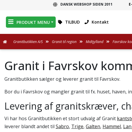
DANSK WEBSHOP SIDEN 2011
E
DANSK WEBSHOP
TILBUD
Kontakt
PRODUKT MENU
Granitbutikken A/S
Granit til region
Midtjylland
Favrskov k
Granit i Favrskov ko
Granitbutikken sælger og leverer granit til Favrskov.
Bor du i Favrskov og mangler granit til fx. huset, haven, i
Levering af granitskræver, c
Vi har hos Granitbutikken et stort udvalg af Granit
kantst
leverer blandt andet til
Sabro
,
Trige
,
Galten
,
Hammel
,
Lan