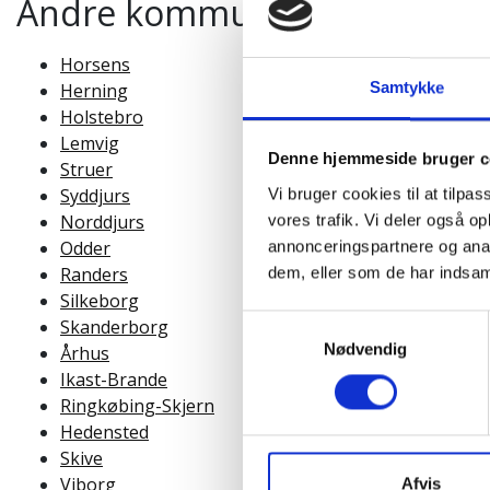
Andre kommuner hvor vi lever
Horsens
Samtykke
Herning
Holstebro
Lemvig
Denne hjemmeside bruger c
Struer
Syddjurs
Vi bruger cookies til at tilpas
Norddjurs
vores trafik. Vi deler også 
Odder
annonceringspartnere og anal
Randers
dem, eller som de har indsaml
Silkeborg
Samtykkevalg
Skanderborg
Nødvendig
Århus
Ikast-Brande
Ringkøbing-Skjern
Hedensted
Skive
Viborg
Afvis