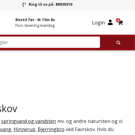
Ring til os på:
89939310
ring
Ring til Granitbutikken 89939310
Bestil før:
4t 15m 7s
0
Login
Forv. levering mandag
skov
,
springvand og vandsten
mv. og andre natursten og vi
rvang
,
Hinnerup
,
Bjerringbro
ved Favrskov. Hvis du