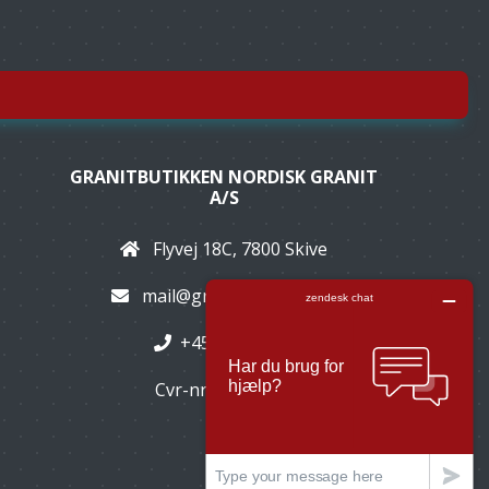
GRANITBUTIKKEN NORDISK GRANIT
A/S
Flyvej 18C, 7800 Skive
mail@granitbutikken.dk
+45 89939310
Cvr-nr: 32349048