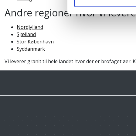
Andre regioner hvor vi leverer
Nordjylland
Sjælland
Stor København
Syddanmark
Vi leverer granit til hele landet hvor der er brofaget øer. 