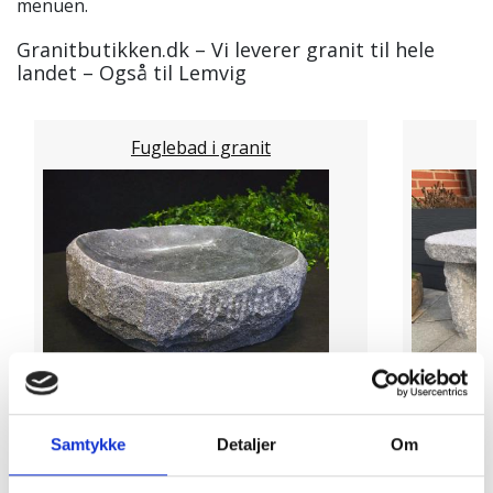
menuen.
Granitbutikken.dk – Vi leverer granit til hele
landet – Også til Lemvig
Fuglebad i granit
Andre kommuner hvor vi
Samtykke
Detaljer
Om
leverer granit fra dag til dag