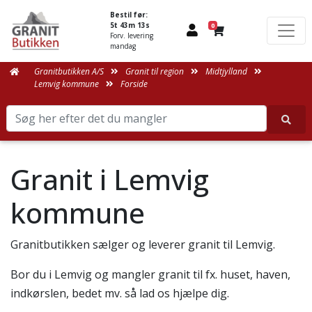
Bestil før:
5t 43m 13s
0
Forv. levering
mandag
Granitbutikken A/S
Granit til region
Midtjylland
Lemvig kommune
Forside
Granit i Lemvig
kommune
Granitbutikken sælger og leverer granit til Lemvig.
Bor du i Lemvig og mangler granit til fx. huset, haven,
indkørslen, bedet mv. så lad os hjælpe dig.