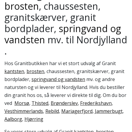
brosten
, chaussesten,
granitskærver, granit
bordplader,
springvand og
vandsten
mv. til Nordjylland
.
Hos Granitbutikken har vi et stort udvalg af Granit
kantsten
,
brosten
, chaussesten, granitskærver, granit
bordplader,
springvand og vandsten
mv. og andre
natursten og vi leverer til Nordjylland. Hvis du bestiller
din granit hos os, så leverer vi direkte til dig. Om du bor
ved
Morsø
,
Thisted
,
Brønderslev
,
Frederikshavn
,
Vesthimmerlands
,
Rebild
,
Mariagerfjord
,
Jammerbugt
,
Aalborg
,
Hjørring
Se vores store udvalg af Granit
kantsten
,
brosten
,