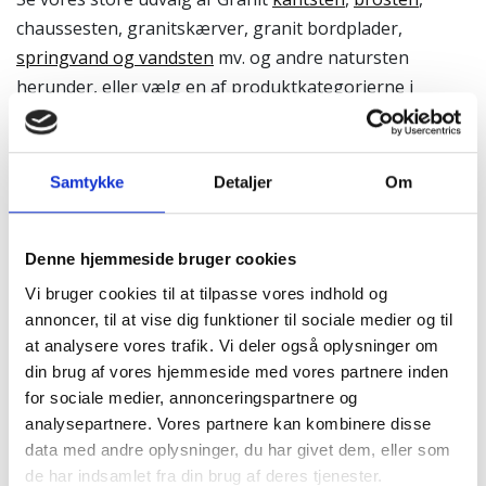
chaussesten, granitskærver, granit bordplader,
springvand og vandsten
mv. og andre natursten
herunder, eller vælg en af produktkategorierne i
menuen.
Granitbutikken.dk – Vi leverer granit til hele
landet – Også til Nordjylland
Samtykke
Detaljer
Om
Granit kantsten
Denne hjemmeside bruger cookies
Vi bruger cookies til at tilpasse vores indhold og
annoncer, til at vise dig funktioner til sociale medier og til
at analysere vores trafik. Vi deler også oplysninger om
din brug af vores hjemmeside med vores partnere inden
for sociale medier, annonceringspartnere og
analysepartnere. Vores partnere kan kombinere disse
data med andre oplysninger, du har givet dem, eller som
de har indsamlet fra din brug af deres tjenester.