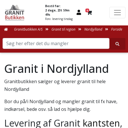
Bestil før:
2 dage, 23t 59m
0
49s
Forv. levering tirsdag
Granitbutikken A/S
Granit til region
Nordjylland
Forside
Granit i Nordjylland
Granitbutikken sælger og leverer granit til hele
Nordjylland
Bor du på/i Nordjylland og mangler granit til fx have,
indkørsel, bede osv. så lad os hjælpe dig.
Levering af Granit
kantsten
,