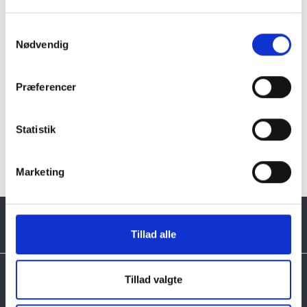
Samtykkevalg
Andre regioner hvor vi
Nødvendig
leverer granit fra dag til dag
Præferencer
Midtjylland
Sjælland
Statistik
Stor København
Syddanmark
Marketing
Tillad alle
Tillad valgte