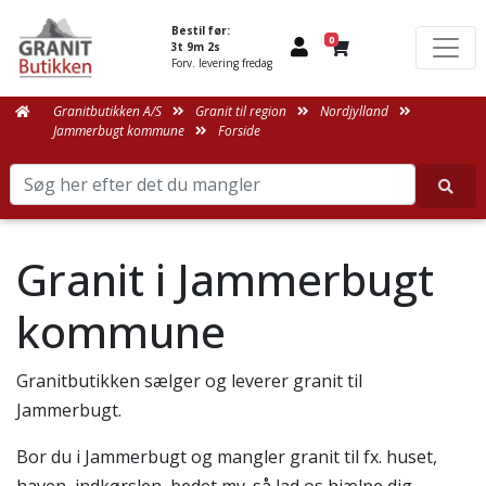
Bestil før:
0
3t 9m 2s
Forv. levering fredag
Granitbutikken A/S
Granit til region
Nordjylland
Jammerbugt kommune
Forside
Granit i Jammerbugt
kommune
Granitbutikken sælger og leverer granit til
Jammerbugt.
Bor du i Jammerbugt og mangler granit til fx. huset,
haven, indkørslen, bedet mv. så lad os hjælpe dig.