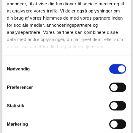
Andre kommuner hvor vi
annoncer, til at vise dig funktioner til sociale medier og til
at analysere vores trafik. Vi deler også oplysninger om
leverer granit fra dag til dag
din brug af vores hjemmeside med vores partnere inden
for sociale medier, annonceringspartnere og
Morsø
analysepartnere. Vores partnere kan kombinere disse
Thisted
data med andre oplysninger, du har givet dem, eller som
Brønderslev
de har indsamlet fra din brug af deres tjenester.
Frederikshavn
Vesthimmerlands
Samtykkevalg
Rebild
Nødvendig
Mariagerfjord
Aalborg
Hjørring
Præferencer
Andre regioner hvor vi
Statistik
leverer granit fra dag til dag
Marketing
Midtjylland
Sjælland