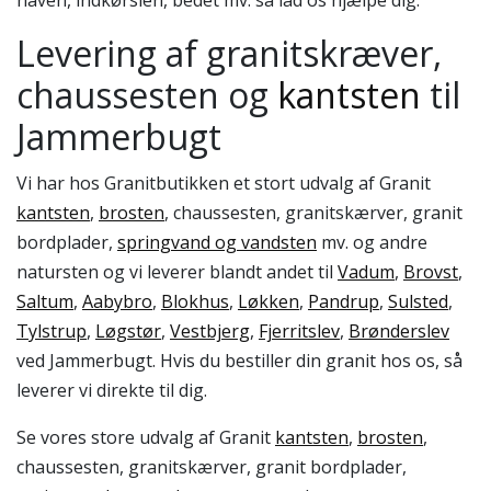
Levering af granitskræver,
chaussesten og
kantsten
til
Jammerbugt
Vi har hos Granitbutikken et stort udvalg af Granit
kantsten
,
brosten
, chaussesten, granitskærver, granit
bordplader,
springvand og vandsten
mv. og andre
natursten og vi leverer blandt andet til
Vadum
,
Brovst
,
Saltum
,
Aabybro
,
Blokhus
,
Løkken
,
Pandrup
,
Sulsted
,
Tylstrup
,
Løgstør
,
Vestbjerg
,
Fjerritslev
,
Brønderslev
ved Jammerbugt. Hvis du bestiller din granit hos os, så
leverer vi direkte til dig.
Se vores store udvalg af Granit
kantsten
,
brosten
,
chaussesten, granitskærver, granit bordplader,