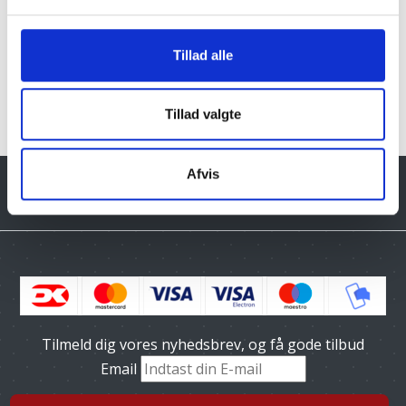
Stor København
Syddanmark
Tillad alle
Vi leverer granit til hele landet hvor der er brofaget øer.
Kontakt os hvis du har spørgsmål eller brug for hjælp
Tillad valgte
til at finde de rigtige produkter.
Afvis
Tilmeld dig vores nyhedsbrev, og få gode tilbud
Email