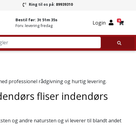
Ring til os på:
89939310
ring
Ring til Granitbutikken 89939310
Bestil før:
3t 51m 35s
0
Login
Forv. levering fredag
 med professionel rådgivning og hurtig levering.
endørs fliser
indendørs
sten og andre natursten og vi leverer til blandt andet