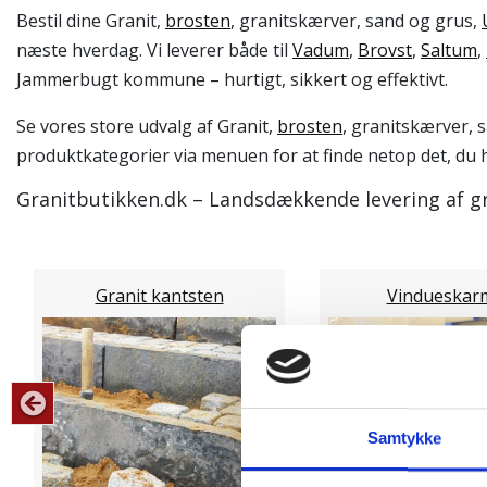
Bestil dine Granit,
brosten
, granitskærver, sand og grus,
næste hverdag. Vi leverer både til
Vadum
,
Brovst
,
Saltum
,
Jammerbugt kommune – hurtigt, sikkert og effektivt.
Se vores store udvalg af Granit,
brosten
, granitskærver, 
produktkategorier via menuen for at finde netop det, du h
Granitbutikken.dk – Landsdækkende levering af gr
Granit kantsten
Vindueskar
Samtykke