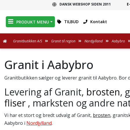
DANSK WEBSHOP SIDEN 2011
E
DANSK WEBSHOP
TILBUD
Kontakt
PRODUKT MENU
Granitbutikken A/S
Granit til region
Nordjylland
Aabybro
Granit i Aabybro
Granitbutikken sælger og leverer granit til Aabybro. Bor d
Levering af Granit,
brosten
, 
fliser
, marksten og andre nat
Vi har et stort og bredt udvalg af Granit,
brosten
, granit
Aabybro i
Nordjylland
.