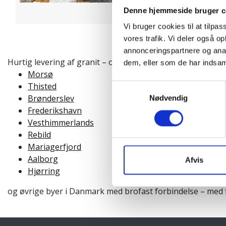
Denne hjemmeside bruger c
Vi bruger cookies til at tilpas
vores trafik. Vi deler også 
annonceringspartnere og anal
​​​​​​​Hurtig levering af granit – også til nærliggende byer. Vi le
dem, eller som de har indsaml
Morsø
Thisted
Samtykkevalg
Brønderslev
Nødvendig
Frederikshavn
Vesthimmerlands
Rebild
Mariagerfjord
Aalborg
Afvis
Hjørring
og øvrige byer i Danmark med brofast forbindelse – med f