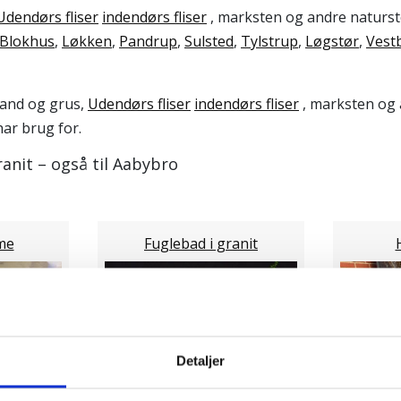
Udendørs fliser
indendørs fliser
, marksten og andre naturste
Blokhus
,
Løkken
,
Pandrup
,
Sulsted
,
Tylstrup
,
Løgstør
,
Vest
sand og grus,
Udendørs fliser
indendørs fliser
, marksten og 
ar brug for.
anit – også til Aabybro
me
Fuglebad i granit
Detaljer