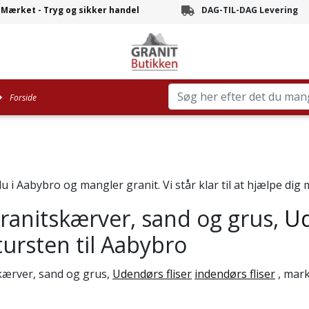
-Mærket - Tryg og sikker handel
DAG-TIL-DAG Levering
Branchens hurtigste leve
Forside
u i Aabybro og mangler granit. Vi står klar til at hjælpe dig
granitskærver, sand og grus,
Ud
ursten til Aabybro
skærver, sand og grus,
Udendørs fliser
indendørs fliser
, mark