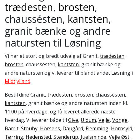
trædesten
,
brosten
,
chaussésten,
kantsten
,
granit bænke og andre
natursten til Løsning
Vi har et stort og bredt udvalg af Granit,
trædesten
,
brosten
, chaussésten,
kantsten
, granit bænke og
andre natursten og vi leverer til blandt andet Løsning i
Midtjylland
.
Bestil dine Granit,
trædesten
,
brosten
, chaussésten,
kantsten
, granit bænke og andre natursten inden kl.
11.00 på hverdage, og få leveret allerede næste
hverdag. Vi leverer både til
Give
,
Uldum
,
Vejle
,
Vonge
,
Barrit
,
Stouby
,
Horsens
,
Daugård
,
Flemming
,
Hornsyld
,
Tørring
,
Hedensted
,
Stenderup
,
Juelsminde
,
Vejle Øst
,