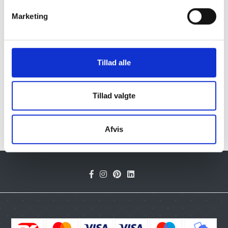
Randers
Marketing
Silkeborg
Skanderborg
Århus
Ikast-Brande
Tillad alle
Ringkøbing-Skjern
Skive
Viborg
Tillad valgte
og øvrige byer i Danmark med brofast forbindelse –
med fokus på kvalitet og kundetilfredshed.
Afvis