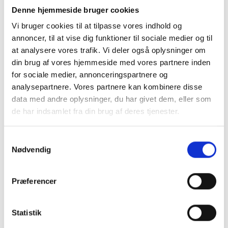
Denne hjemmeside bruger cookies
Vi bruger cookies til at tilpasse vores indhold og
annoncer, til at vise dig funktioner til sociale medier og til
at analysere vores trafik. Vi deler også oplysninger om
din brug af vores hjemmeside med vores partnere inden
for sociale medier, annonceringspartnere og
analysepartnere. Vores partnere kan kombinere disse
​​​​​​​Hurtig levering af granit – også til nærliggende byer. Vi
data med andre oplysninger, du har givet dem, eller som
leverer til
de har indsamlet fra din brug af deres tjenester.
Horsens
Herning
Samtykkevalg
Holstebro
Nødvendig
Lemvig
Struer
Præferencer
Syddjurs
Norddjurs
Favrskov
Statistik
Odder