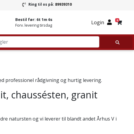
Ring til os på:
89939310
ring
Ring til Granitbutikken 89939310
Bestil før:
6t 1m 6s
0
Login
Forv. levering tirsdag
med professionel rådgivning og hurtig levering.
it, chaussésten, granit
re natursten og vi leverer til blandt andet Århus V i