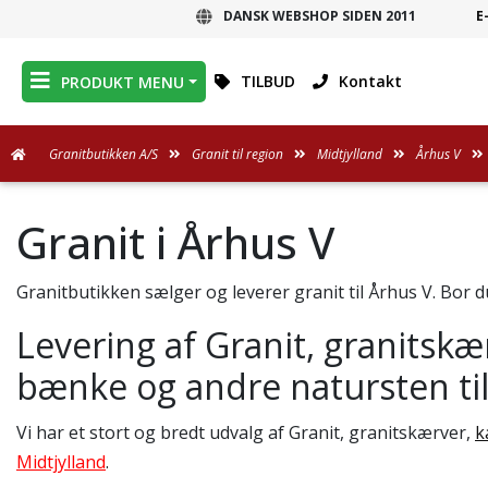
DANSK WEBSHOP SIDEN 2011
E
DANSK WEBSHOP
TILBUD
Kontakt
PRODUKT MENU
Granitbutikken A/S
Granit til region
Midtjylland
Århus V
Granit i Århus V
Granitbutikken sælger og leverer granit til Århus V. Bor du
Levering af Granit, granitskæ
bænke og andre natursten ti
Vi har et stort og bredt udvalg af Granit, granitskærver,
k
Midtjylland
.