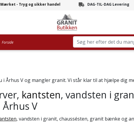
-Mærket - Tryg og sikker handel
DAG-TIL-DAG Levering
Branchens hurtigste leve
Forside
 i Århus V og mangler granit. Vi står klar til at hjælpe dig 
rver,
kantsten
, vandsten i gran
l Århus V
antsten
, vandsten i granit, chaussésten, granit bænke og and