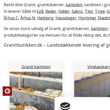
Bestil dine Granit, granitskærver,
kantsten
, vandsten i gr
Vi leverer både til
Egå
,
Beder
,
Odder
,
Sabro
,
Tilst
,
Trige
,
G
Århus C
,
Århus N
,
Højbjerg
,
Hasselager
,
Hjortshøj
,
Skøds
Se vores store udvalg af Granit, granitskærver,
kantsten
,
produktkategorier via menuen for at finde netop det, du h
Granitbutikken.dk – Landsdækkende levering af gra
Granit kantsten
Vindueskar