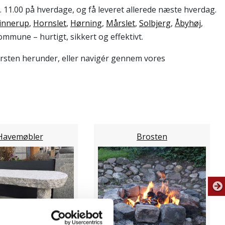
. 11.00 på hverdage, og få leveret allerede næste hverdag.
innerup
,
Hornslet
,
Hørning
,
Mårslet
,
Solbjerg
,
Åbyhøj
,
ommune – hurtigt, sikkert og effektivt.
ursten herunder, eller navigér gennem vores
Havemøbler
Brosten