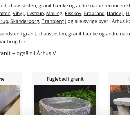
anit, chaussésten, granit bænke og andre natursten inden kl
alten
,
Viby J
,
Lystrup
,
Malling
,
Risskov
,
Brabrand
,
Harlev J
,
H
trup
,
Skanderborg
,
Tranbjerg J
og alle øvrige byer i Århus k
 vandsten i granit, chaussésten, granit bænke og andre nat
ar brug for.
nit – også til Århus V
me
Fuglebad i granit