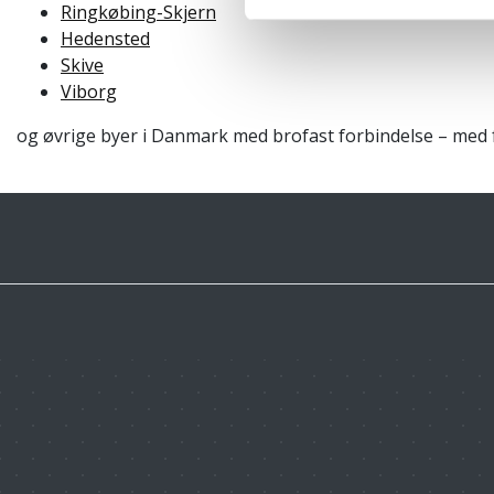
Ringkøbing-Skjern
Hedensted
Skive
Viborg
og øvrige byer i Danmark med brofast forbindelse – med f