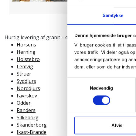
Samtykke
Denne hjemmeside bruger c
​​​​​​​Hurtig levering af granit – også til nærliggende byer. Vi le
Horsens
Vi bruger cookies til at tilpas
Herning
vores trafik. Vi deler også 
Holstebro
annonceringspartnere og anal
Lemvig
dem, eller som de har indsaml
Struer
Syddjurs
Samtykkevalg
Norddjurs
Nødvendig
Favrskov
Odder
Randers
Silkeborg
Skanderborg
Afvis
Ikast-Brande