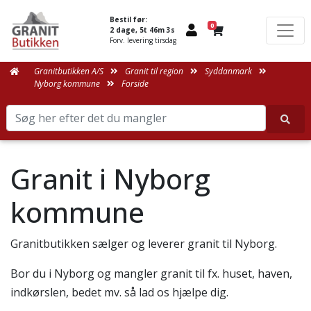
Bestil før:
0
2 dage, 5t 46m 3s
Forv. levering tirsdag
Granitbutikken A/S
Granit til region
Syddanmark
Nyborg kommune
Forside
Granit i Nyborg
kommune
Granitbutikken sælger og leverer granit til Nyborg.
Bor du i Nyborg og mangler granit til fx. huset, haven,
indkørslen, bedet mv. så lad os hjælpe dig.