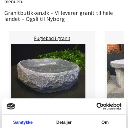
menuen.
Granitbutikken.dk – Vi leverer granit til hele
landet – Også til Nyborg
Fuglebad i granit
Andre kommuner hvor vi
Samtykke
Detaljer
Om
leverer granit fra dag til dag