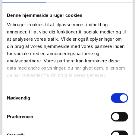
Middelfart
Denne hjemmeside bruger cookies
Assens
Vi bruger cookies til at tilpasse vores indhold og
Faaborg-Midtfyn
annoncer, til at vise dig funktioner til sociale medier og til
Kerteminde
at analysere vores trafik. Vi deler også oplysninger om
Odense
din brug af vores hjemmeside med vores partnere inden
Svendborg
for sociale medier, annonceringspartnere og
Nordfyns
analysepartnere. Vores partnere kan kombinere disse
Langeland
data med andre oplysninger, du har givet dem, eller som
Haderslev
de har indsamlet fra din brug af deres tjenester.
Billund
Sønderborg
Samtykkevalg
Tønder
Nødvendig
Esbjerg
Varde
Vejen
Præferencer
Aabenraa
Fredericia