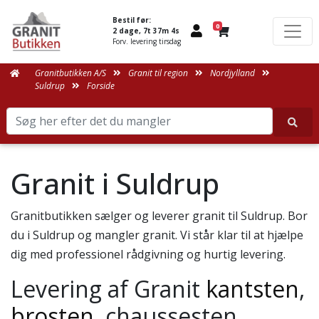
Bestil før:
0
2 dage, 7t 37m 4s
Forv. levering tirsdag
Granitbutikken A/S
Granit til region
Nordjylland
Suldrup
Forside
Granit i Suldrup
Granitbutikken sælger og leverer granit til Suldrup. Bor
du i Suldrup og mangler granit. Vi står klar til at hjælpe
dig med professionel rådgivning og hurtig levering.
Levering af Granit
kantsten
,
brosten
, chaussesten,