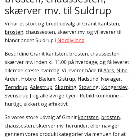
skærver mv. til Suldrup
Vi har et stort og bredt udvalg af Granit
kantsten
,
brosten
, chaussesten, skærver mv. og vi leverer til
blandt andet Suldrup i
Nordjylland
.
Bestil dine Granit
kantsten
,
brosten
, chaussesten,
skærver mv. inden kl. 11.00 på hverdage, og få leveret
allerede næste hverdag. Vi leverer både til
Aars
,
Nibe
,
Arden
,
Hobro
,
Bælum
,
Gistrup
,
Hadsund
,
Nørager
,
Terndrup
,
Aalestrup
,
Skørping
,
Støvring
,
Kongerslev
,
Svenstrup J
og alle øvrige byer i Rebild kommune –
hurtigt, sikkert og effektivt.
Se vores store udvalg af Granit
kantsten
,
brosten
,
chaussesten, skærver mv. herunder, eller navigér
gennem vores produktkategorier via menuen for at