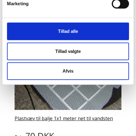
Marketing
30 DKK
Pris:
LÆG I KURV
Tillad alle
Tillad valgte
Afvis
Plastvæv til balje 1x1 meter net til vandsten
70 DKK