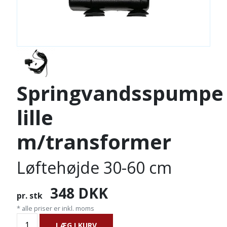
Springvandsspumpe
lille
m/transformer
Løftehøjde 30-60 cm
348
DKK
pr. stk
* alle priser er inkl. moms
LÆG I KURV