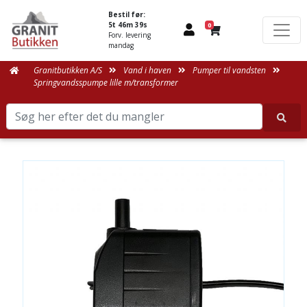
Bestil før:
5t 46m 39s
0
Forv. levering
mandag
Granitbutikken A/S
Vand i haven
Pumper til vandsten
Springvandsspumpe lille m/transformer