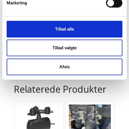
Marketing
Vandsten Kamma Fontæne Grå indisk granit H
Tillad alle
35 x 30/20 cm
1.750 DKK
Tillad valgte
Pris:
LÆG I KURV
Afvis
Relaterede Produkter