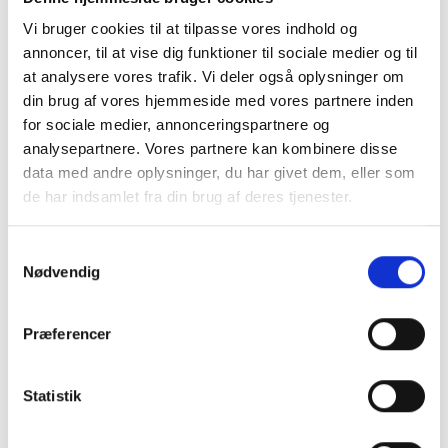
Vi bruger cookies til at tilpasse vores indhold og
annoncer, til at vise dig funktioner til sociale medier og til
at analysere vores trafik. Vi deler også oplysninger om
din brug af vores hjemmeside med vores partnere inden
Galvaniseret gitter til balje 61 x 61 x 5 cm
for sociale medier, annonceringspartnere og
analysepartnere. Vores partnere kan kombinere disse
598 DKK
data med andre oplysninger, du har givet dem, eller som
Pris:
de har indsamlet fra din brug af deres tjenester.
LÆG I KURV
Samtykkevalg
Nødvendig
Præferencer
Statistik