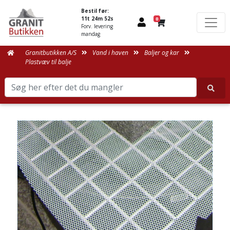
Bestil før:
11t 24m 52s
0
Forv. levering
mandag
Granitbutikken A/S
Vand i haven
Baljer og kar
Plastvæv til balje