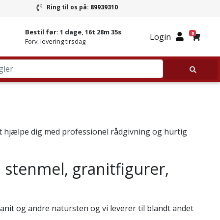
Ring til os på:
89939310
ring
Ring til Granitbutikken 89939310
Bestil før:
1 dage, 16t 28m 35s
0
Login
Forv. levering tirsdag
at hjælpe dig med professionel rådgivning og hurtig
 stenmel, granitfigurer,
anit og andre natursten og vi leverer til blandt andet