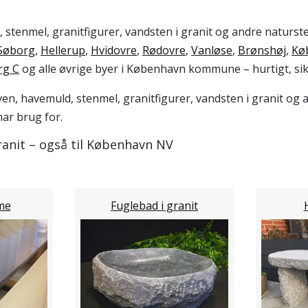
 stenmel, granitfigurer, vandsten i granit og andre naturste
Søborg
,
Hellerup
,
Hvidovre
,
Rødovre
,
Vanløse
,
Brønshøj
,
Kø
rg C
og alle øvrige byer i København kommune – hurtigt, sikk
ven, havemuld, stenmel, granitfigurer, vandsten i granit o
ar brug for.
anit – også til København NV
me
Fuglebad i granit