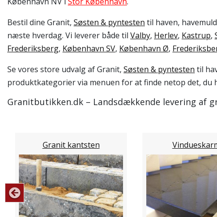
København NV i
Stor København
.
Bestil dine Granit,
Søsten & pyntesten
til haven, havemuld,
næste hverdag. Vi leverer både til
Valby
,
Herlev
,
Kastrup
,
Frederiksberg
,
København SV
,
København Ø
,
Frederiksbe
Se vores store udvalg af Granit,
Søsten & pyntesten
til ha
produktkategorier via menuen for at finde netop det, du h
Granitbutikken.dk – Landsdækkende levering af gr
Granit kantsten
Vindueskar