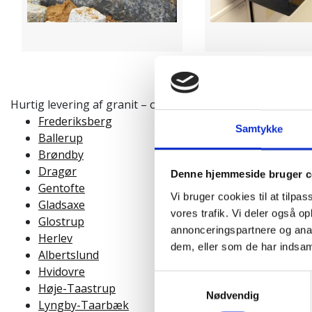
​​​​​​​Hurtig levering af granit – også til nærliggende byer. Vi le
Frederiksberg
Samtykke
Ballerup
Brøndby
Dragør
Denne hjemmeside bruger c
Gentofte
Vi bruger cookies til at tilpas
Gladsaxe
vores trafik. Vi deler også 
Glostrup
annonceringspartnere og anal
Herlev
dem, eller som de har indsaml
Albertslund
Hvidovre
Samtykkevalg
Høje-Taastrup
Nødvendig
Lyngby-Taarbæk