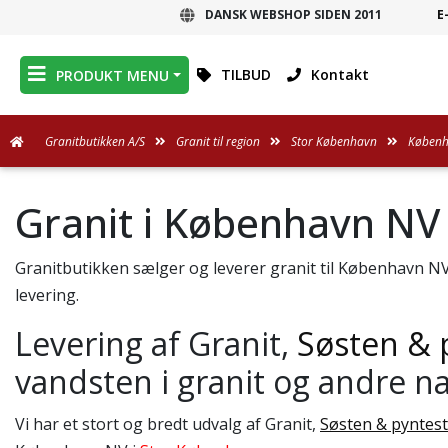
DANSK WEBSHOP SIDEN 2011
E
DANSK WEBSHOP
TILBUD
Kontakt
PRODUKT MENU
Granitbutikken A/S
Granit til region
Stor København
Københ
Granit i København NV
Granitbutikken sælger og leverer granit til København NV.
levering.
Levering af Granit,
Søsten & 
vandsten i granit og andre n
Vi har et stort og bredt udvalg af Granit,
Søsten & pyntes