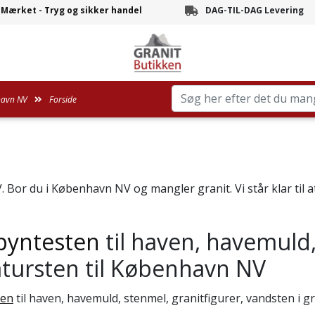
-Mærket - Tryg og sikker handel
DAG-TIL-DAG Levering
Branchens hurtigste leve
avn NV
Forside
 Bor du i København NV og mangler granit. Vi står klar til 
pyntesten
til haven, havemuld,
atursten til København NV
ten
til haven, havemuld, stenmel, granitfigurer, vandsten i gr