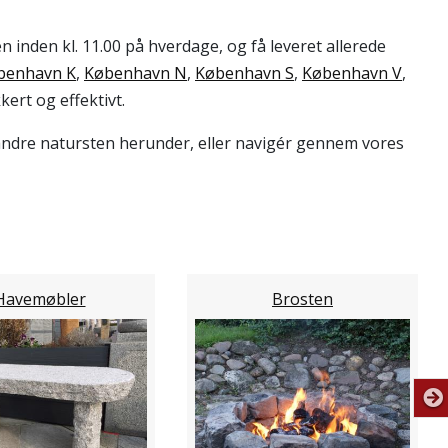
n inden kl. 11.00 på hverdage, og få leveret allerede
benhavn K
,
København N
,
København S
,
København V
,
ert og effektivt.
g andre natursten herunder, eller navigér gennem vores
Havemøbler
Brosten