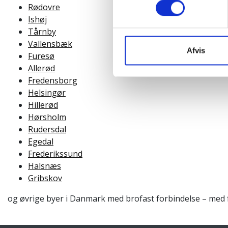
Rødovre
Ishøj
Tårnby
Vallensbæk
Afvis
Furesø
Allerød
Fredensborg
Helsingør
Hillerød
Hørsholm
Rudersdal
Egedal
Frederikssund
Halsnæs
Gribskov
og øvrige byer i Danmark med brofast forbindelse – med f