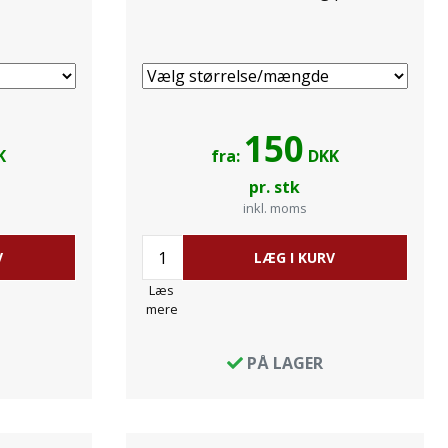
150
K
fra:
DKK
pr. stk
inkl. moms
V
LÆG I KURV
Læs
mere
PÅ LAGER