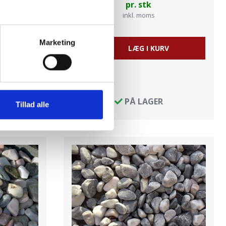
pr. stk
inkl. moms
Marketing
V
LÆG I KURV
Læs
mere
PÅ LAGER
Tillad alle