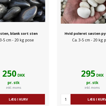
sten, blank sort sten
Hvid poleret søsten p
 3-5 cm - 20 kg pose
Ca. 3-5 cm - 20 kg 
250
295
DKK
DKK
pr. stk
pr. stk
inkl. moms
inkl. moms
LÆG I KURV
LÆG I KUR