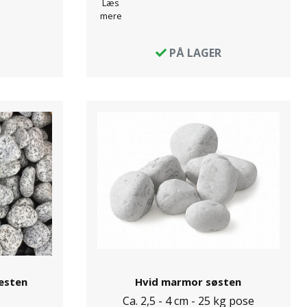
Læs
mere
PÅ LAGER
esten
Hvid marmor søsten
Ca. 2,5 - 4 cm - 25 kg pose