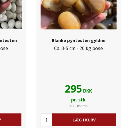
yntesten
Blanke pyntesten gyldne
pose
Ca. 3-5 cm - 20 kg pose
295
DKK
pr. stk
inkl. moms
V
LÆG I KURV