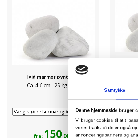
Hvid marmor pyntesten
Hvide 
Ca. 4-6 cm - 25 kg pose
Ca. 
Samtykke
Denne hjemmeside bruger c
Vi bruger cookies til at tilpas
vores trafik. Vi deler også 
150
annonceringspartnere og anal
fra:
DKK