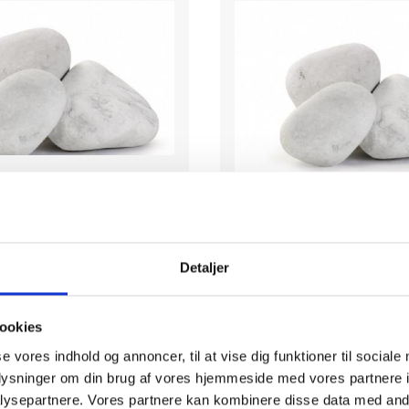
marmor søsten 6-10 cm
Store hvide søst
6-10 cm - 25 kg poser
10-20 cm - 250 kg
Detaljer
ookies
se vores indhold og annoncer, til at vise dig funktioner til sociale
1.750
oplysninger om din brug af vores hjemmeside med vores partnere i
195
DK
ysepartnere. Vores partnere kan kombinere disse data med andr
fra:
DKK