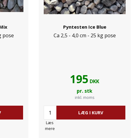
 Mix
Pyntesten Ice Blue
kg pose
Ca 2,5 - 4,0 cm - 25 kg pose
195
DKK
pr. stk
inkl. moms
V
LÆG I KURV
Læs
mere