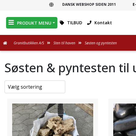
DANSK WEBSHOP SIDEN 2011
E
DANSK WEBSHOP
TILBUD
Kontakt
PRODUKT MENU
Granitbutikken A/S
Sten til haven
Søsten og pyntesten
Søsten & pyntesten til