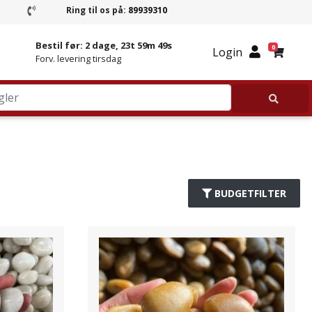
Ring til os på:
89939310
Ring til Granitbutikken 89939310
Bestil før:
2 dage, 23t 59m 48s
0
Login
Forv. levering tirsdag
BUDGETFILTER