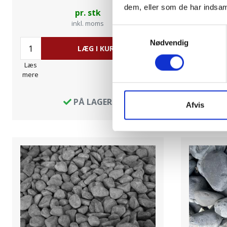
dem, eller som de har indsaml
pr. stk
inkl. moms
Samtykkevalg
Nødvendig
LÆG I KURV
Læs
Læs
mere
mere
PÅ LAGER
Afvis