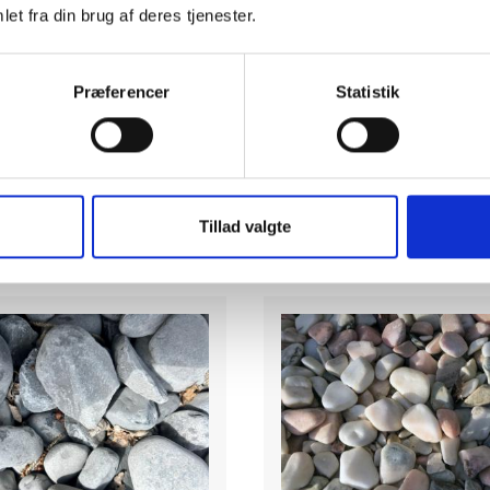
pr. stk
et fra din brug af deres tjenester.
pr. stk
inkl. moms
inkl. moms
Præferencer
Statistik
LÆG I KURV
LÆG I KUR
Læs
mere
PÅ LAGER
PÅ LAGER
Tillad valgte