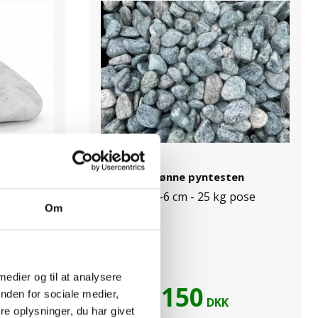
en
Grønne pyntesten
 bur
Ca. 3-6 cm - 25 kg pose
Om
 medier og til at analysere
150
nden for sociale medier,
K
DKK
e oplysninger, du har givet