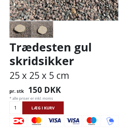
Trædesten gul
skridsikker
25 x 25 x 5 cm
150
DKK
pr. stk
* alle priser er inkl. moms
LÆG I KURV