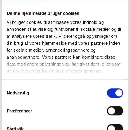
Naturprodukt – variationer forekommer
Denne hjemmeside bruger cookies
Granit er et naturmateriale, og variationer i farve og
struktur forekommer. Billeder og farveprøver er
Vi bruger cookies til at tilpasse vores indhold og
vejledende.
annoncer, til at vise dig funktioner til sociale medier og til
at analysere vores trafik. Vi deler også oplysninger om
Læs mere
din brug af vores hjemmeside med vores partnere inden
for sociale medier, annonceringspartnere og
analysepartnere. Vores partnere kan kombinere disse
data med andre oplysninger, du har givet dem, eller som
de har indsamlet fra din brug af deres tjenester.
Samtykkevalg
Nødvendig
Præferencer
Statistik