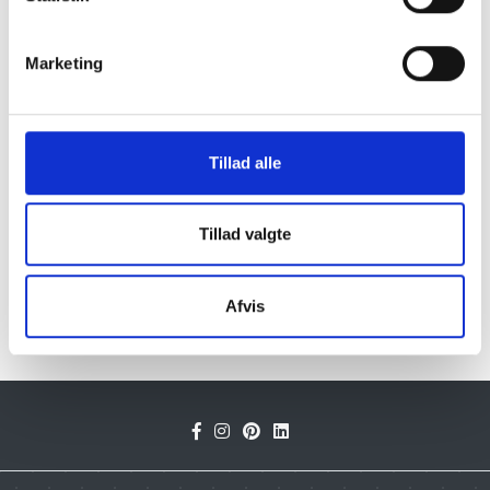
Trædesten gul granit 30 x 35 x 5 cm
Marketing
220 DKK
Pris:
LÆG I KURV
Tillad alle
Tillad valgte
Klik her for Trædesten oversigt
Afvis