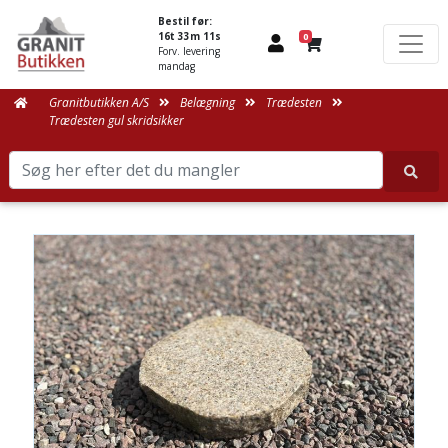
Bestil før:
16t 33m 11s
0
Forv. levering
mandag
Granitbutikken A/S
Belægning
Trædesten
Trædesten gul skridsikker