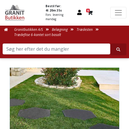
Bestil før:
4t 20m 35s
0
Forv. levering
mandag
Granitbutikken A/S
Belægning
Trædesten
Trædeflise 6-kantet sort basalt