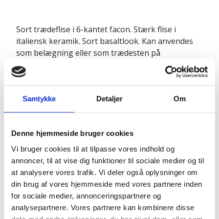
Sort trædeflise i 6-kantet facon. Stærk flise i
italiensk keramik. Sort basaltlook. Kan anvendes
som belægning eller som trædesten på
græsplanen eller gangsti - kun fantasien sætter
grænser her.
Produktinfo:
Samtykke
Detaljer
Om
Diameter: 60 cm
Tykkelse: 2 cm
Vægt: ca 12 kilo
Denne hjemmeside bruger cookies
Vi bruger cookies til at tilpasse vores indhold og
annoncer, til at vise dig funktioner til sociale medier og til
Pakkes og sendes på emballagetype:
at analysere vores trafik. Vi deler også oplysninger om
Engangspalle
din brug af vores hjemmeside med vores partnere inden
for sociale medier, annonceringspartnere og
analysepartnere. Vores partnere kan kombinere disse
Naturprodukt – variationer forekommer