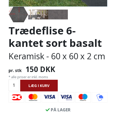
Trædeflise 6-
kantet sort basalt
Keramisk - 60 x 60 x 2 cm
150
DKK
pr. stk
* alle priser er inkl. moms
LÆG I KURV
PÅ LAGER