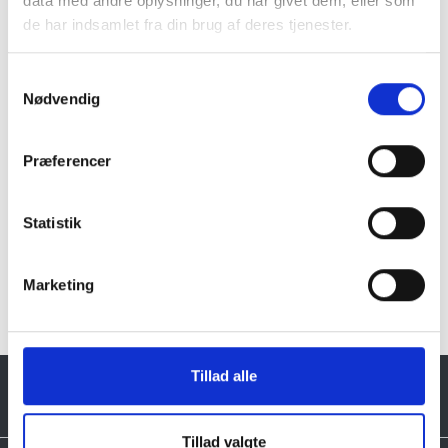
data med andre oplysninger, du har givet dem, eller som
Granit er et naturmateriale, og variationer i farve og
de har indsamlet fra din brug af deres tjenester.
struktur forekommer. Billeder og farveprøver er
vejledende.
Samtykkevalg
Læs mere
Nødvendig
Præferencer
Statistik
Klik her for Trædesten oversigt
Marketing
Tillad alle
Tillad valgte