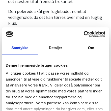
det næsten til at fremstå trekantet.
Den polerede skål gør fuglebadet nemt at
vedligeholde, da det kan tørres over med en fugtig
klud.
Der er en lille platform hvor det er muligt at sætte
en lille fugl eksempelvis.
Produktinfo:
Samtykke
Detaljer
Om
Højde: ca. 12 cm
Bredde/længde: ca. 26 cm
Denne hjemmeside bruger cookies
Dybde: ca. 3-4 cm
Vi bruger cookies til at tilpasse vores indhold og
Platform: ca. 8 cm
annoncer, til at vise dig funktioner til sociale medier og til
Vægt: ca. 18 kg.
at analysere vores trafik. Vi deler også oplysninger om
din brug af vores hjemmeside med vores partnere inden
for sociale medier, annonceringspartnere og
Naturprodukt – variationer forekommer
analysepartnere. Vores partnere kan kombinere disse
data med andre oplysninger, du har givet dem, eller som
Granit er et naturmateriale, og variationer i farve og