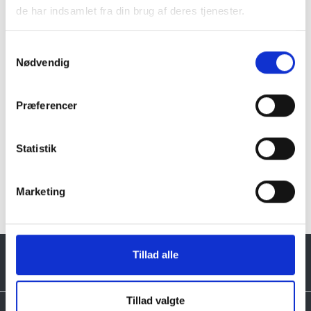
de har indsamlet fra din brug af deres tjenester.
struktur forekommer. Billeder og farveprøver er
vejledende.
Samtykkevalg
Læs mere
Nødvendig
Præferencer
Statistik
Klik her for Fuglebad i granit oversigt
Marketing
Tillad alle
Tillad valgte