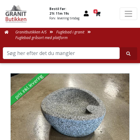
Bestil før:
0
21t 11m 19s
Forv. levering tirsdag
Granitbutikken A/S
Fuglebad i granit
Fuglebad gråsort med platform
pris inkl. levering