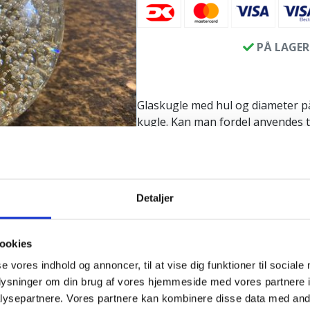
PÅ LAGER
Glaskugle med hul og diameter på 
kugle. Kan man fordel anvendes t
Produktinfo:
Diameter: ca. 15 cm
Med hul til vand/slange
Detaljer
Pakkes og sendes på emballage
ookies
se vores indhold og annoncer, til at vise dig funktioner til sociale
oplysninger om din brug af vores hjemmeside med vores partnere i
ysepartnere. Vores partnere kan kombinere disse data med andr