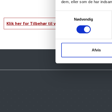
dem, eller som de har indsaml
Samtykkevalg
Nødvendig
Klik her for Tilbehør til vandmiljø oversigt
Afvis