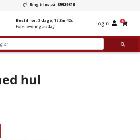
Ring til os på:
89939310
ring
Ring til Granitbutikken 89939310
Bestil før:
2 dage, 1t 3m 42s
0
Login
Forv. levering tirsdag
med hul