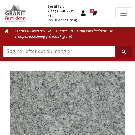
Bestil før:
2 dage, 23t 59m
0
49s
Forv. levering tirsdag
Granitbutikken A/S
Trapper
Trappebeklædning
Trappebeklædning grå indisk granit