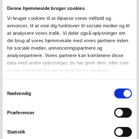
Denne hjemmeside bruger cookies
Vi bruger cookies til at tilpasse vores indhold og
annoncer, til at vise dig funktioner til sociale medier og til
at analysere vores trafik. Vi deler også oplysninger om
din brug af vores hjemmeside med vores partnere inden
for sociale medier, annonceringspartnere og
analysepartnere. Vores partnere kan kombinere disse
data med andre oplysninger, du har givet dem, eller som
Du skal være hjemme ved modtagelse, når
de har indsamlet fra din brug af deres tjenester.
fragtmanden kommer for at kvittere for
modtagelsen. Tjek også før du underskriver, at
Samtykkevalg
Nødvendig
forsendelsen ser ubeskadiget ud.
Præferencer
Naturprodukt – variationer forekommer
Granit er et naturmateriale, og variationer i farve og
Statistik
struktur forekommer. Billeder og farveprøver er