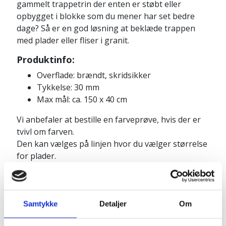
gammelt trappetrin der enten er støbt eller
opbygget i blokke som du mener har set bedre
dage? Så er en god løsning at beklæde trappen
med plader eller fliser i granit.
Produktinfo:
Overflade: brændt, skridsikker
Tykkelse: 30 mm
Max mål: ca. 150 x 40 cm
Vi anbefaler at bestille en farveprøve, hvis der er
tvivl om farven.
Den kan vælges på linjen hvor du vælger størrelse
for plader.
Send os eventuelt en
mail
mail@granitbutikken.dk
med din forespørgsel.
Samtykke
Detaljer
Om
Pakkes og sendes på emballagetype:
Spidsbuk