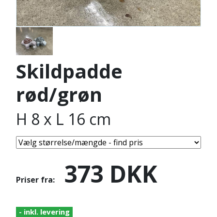
Skildpadde
rød/grøn
H 8 x L 16 cm
373
DKK
Priser fra:
- inkl. levering