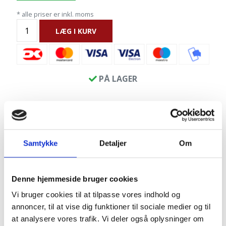
* alle priser er inkl. moms
LÆG I KURV
PÅ LAGER
Sød granitskildpadde i rød eller grønlig farve med
poleret og detaljeret skjold og øjne. Skildpadden
Samtykke
Detaljer
Om
kan være en sød detalje i blomsterkrukker/bede
eller ved indgangen. Man kan med fordel stille to -
en i hver farve - sammen for at skabe lidt kontrast
Denne hjemmeside bruger cookies
og liv.
Vi bruger cookies til at tilpasse vores indhold og
Skildpadderne kan variere lidt i højde på skoldet.
annoncer, til at vise dig funktioner til sociale medier og til
at analysere vores trafik. Vi deler også oplysninger om
Produktinfo: