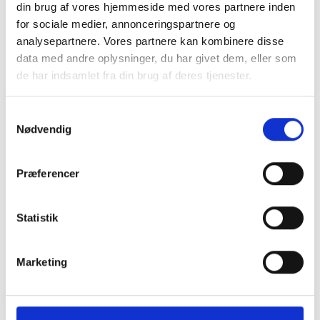
din brug af vores hjemmeside med vores partnere inden
Højde: ca. 8 cm
for sociale medier, annonceringspartnere og
Længde: ca. 16 cm
analysepartnere. Vores partnere kan kombinere disse
data med andre oplysninger, du har givet dem, eller som
de har indsamlet fra din brug af deres tjenester.
Naturprodukt – variationer forekommer
Samtykkevalg
Granit er et naturmateriale, og variationer i farve og
Nødvendig
struktur forekommer. Billeder og farveprøver er
vejledende.
Præferencer
Læs mere
Statistik
Marketing
Klik her for Granitfigurer oversigt