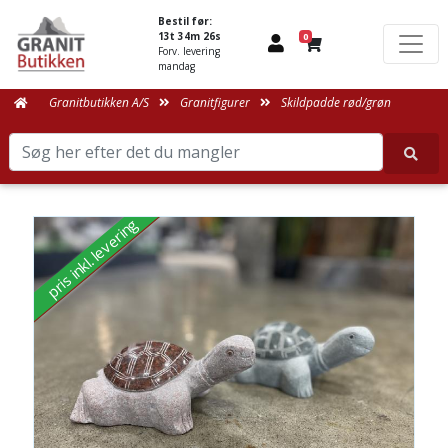
Bestil før:
13t 34m 26s
0
Forv. levering
mandag
Granitbutikken A/S
Granitfigurer
Skildpadde rød/grøn
pris inkl. levering