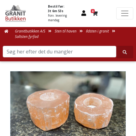
Bestil før:
3t 6m 53s
0
Forv. levering
mandag
Granitbutikken A/S
Sten til haven
Ildsten i granit
Saltsten fyrfad