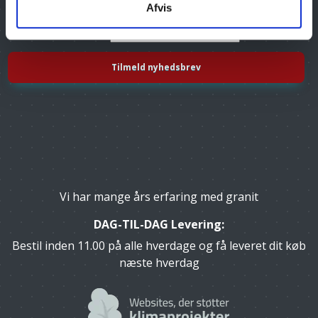
Afvis
Tilmeld dig vores nyhedsbrev, og få gode tilbud
Email
Vi har mange års erfaring med granit
DAG-TIL-DAG Levering:
Bestil inden 11.00 på alle hverdage og få leveret dit køb
næste hverdag