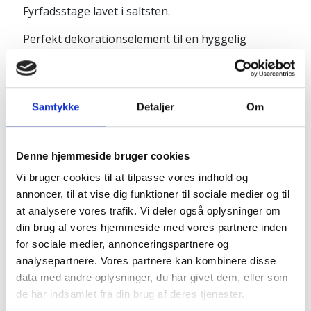
Fyrfadsstage lavet i saltsten.
Perfekt dekorationselement til en hyggelig
indretning der vil sprede et blødt og varmt lys.
Fyrfadsstagerne har varierende højde.
Samtykke
Detaljer
Om
Produktinfo:
Ø: ca. 11 cm
Denne hjemmeside bruger cookies
Vi bruger cookies til at tilpasse vores indhold og
Pakkes og sendes på emballagetype:
Pakke
annoncer, til at vise dig funktioner til sociale medier og til
at analysere vores trafik. Vi deler også oplysninger om
din brug af vores hjemmeside med vores partnere inden
Naturprodukt – variationer forekommer
for sociale medier, annonceringspartnere og
Granit er et naturmateriale, og variationer i farve og
analysepartnere. Vores partnere kan kombinere disse
struktur forekommer. Billeder og farveprøver er
data med andre oplysninger, du har givet dem, eller som
vejledende.
de har indsamlet fra din brug af deres tjenester.
Læs mere