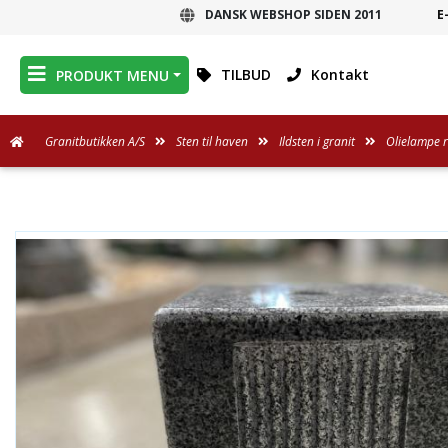
DANSK WEBSHOP SIDEN 2011
E
DANSK WEBSHOP
TILBUD
Kontakt
PRODUKT MENU
Granitbutikken A/S
Sten til haven
Ildsten i granit
Olielampe ri