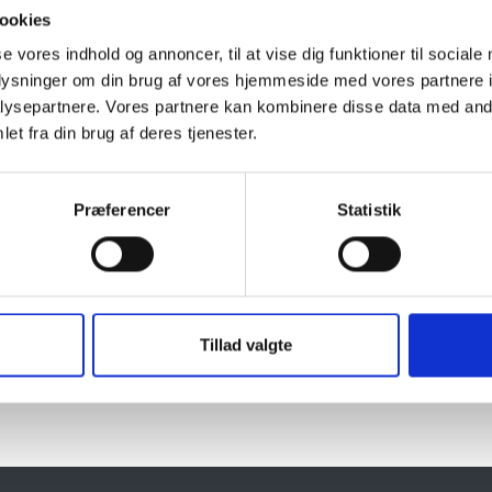
ookies
se vores indhold og annoncer, til at vise dig funktioner til sociale
Naturprodukt – variatione
oplysninger om din brug af vores hjemmeside med vores partnere i
Granit er et naturmateriale, og va
ysepartnere. Vores partnere kan kombinere disse data med andr
farveprøver er vejledende.
et fra din brug af deres tjenester.
Læs mere
Præferencer
Statistik
Tillad valgte