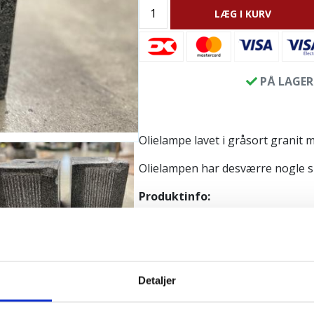
LÆG I KURV
PÅ LAGER
Olielampe lavet i gråsort granit 
Olielampen har desværre nogle sk
Produktinfo:
Højde: ca. 18 cm
Bredde: ca. 18 cm
Længde: ca. 18 cm
Detaljer
Pakkes og sendes på emballage