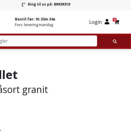
Ring til os på:
89939310
ring
Ring til Granitbutikken 89939310
Bestil før:
0t 33m 34s
0
Login
Forv. levering mandag
llet
åsort granit