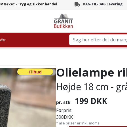
-Mærket - Tryg og sikker handel
DAG-TIL-DAG Levering
Branchens hurtigste leve
llet
Olielampe ri
Tilbud
Højde 18 cm - gr
199
DKK
pr. stk
Førpris:
398
DKK
* alle priser er inkl. moms