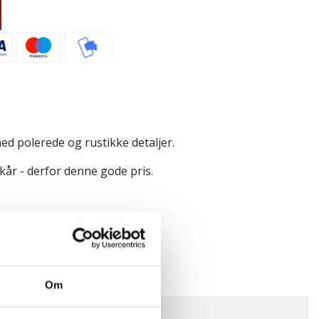
med polerede og rustikke detaljer.
år - derfor denne gode pris.
Om
type:
Pakke