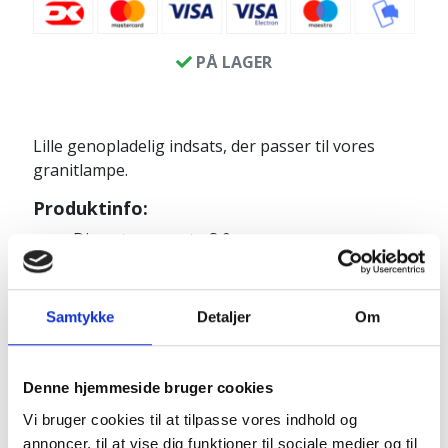
PÅ LAGER
Lille genopladelig indsats, der passer til vores
granitlampe.
Produktinfo:
Diameter øverst - 8,0 cm
Diameter lyset ca 4,5 cm
Samlet højde ca 12 cm
Samtykke
Detaljer
Om
Der sidder et genopladeligt batteri, som kan
skiftes, hvis nødvendigt
Dette en solcelle indsats til en billig pris, der derfor
Denne hjemmeside bruger cookies
ikke er vejrbestandig, så tag den ind ved regn,
Vi bruger cookies til at tilpasse vores indhold og
sne og lave temperaturer.
annoncer, til at vise dig funktioner til sociale medier og til