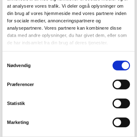
at analysere vores trafik. Vi deler også oplysninger om
din brug af vores hjemmeside med vores partnere inden
for sociale medier, annonceringspartnere og
analysepartnere. Vores partnere kan kombinere disse
data med andre oplysninger, du har givet dem, eller som
de har indsamlet fra din brug af deres tjenester.
Pakkes og sendes på emballagetype:
Pakke
Samtykkevalg
Naturprodukt – variationer forekommer
Nødvendig
Granit er et naturmateriale, og variationer i farve og
struktur forekommer. Billeder og farveprøver er
Præferencer
vejledende.
Læs mere
Statistik
Marketing