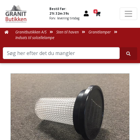
Bestil før:
0
21t 32m 39s
Forv. levering tirsdag
Granitbutikken A/S
Sten til haven
Granitlamper
Indsats til solcellelampe