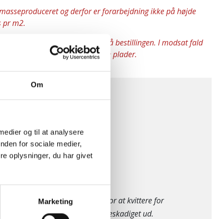
 masseproduceret og derfor er forarbejdning ikke på højde
s pr m2.
f hinanden SKAL dette angives på bestillingen. I modsat fald
er tykkelsesforskelle på de enkelte plader.
Om
type:
Spidsbuk
 medier og til at analysere
nden for sociale medier,
e oplysninger, du har givet
se, når fragtmanden kommer for at kvittere for
Marketing
rskriver, at forsendelsen ser ubeskadiget ud.