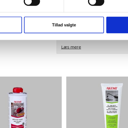
Naturprodukt – variatione
Tillad valgte
Granit er et naturmateriale, og va
farveprøver er vejledende.
Læs mere