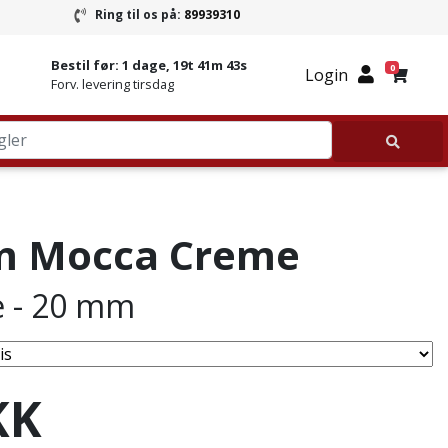
Ring til os på:
89939310
ring
Ring til Granitbutikken 89939310
Bestil før:
1 dage, 19t 41m 42s
0
Login
Forv. levering tirsdag
m Mocca Creme
e - 20 mm
KK