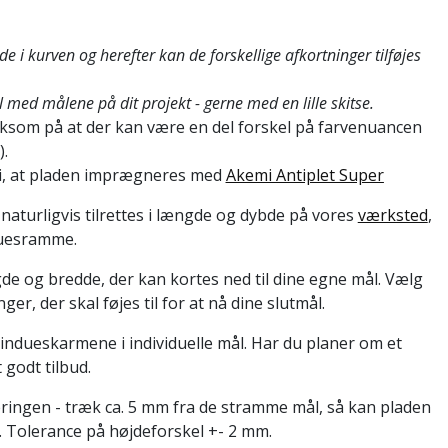
e i kurven og herefter kan de forskellige afkortninger tilføjes
l med målene på dit projekt - gerne med en lille skitse.
som på at der kan være en del forskel på farvenuancen
.
i, at pladen imprægneres med
Akemi Antiplet Super
 naturligvis tilrettes i længde og dybde på vores
værksted
,
nduesramme.
de og bredde, der kan kortes ned til dine egne mål. Vælg
er, der skal føjes til for at nå dine slutmål.
indueskarmene i individuelle mål. Har du planer om et
t godt tilbud.
eringen - træk ca. 5 mm fra de stramme mål, så kan pladen
Tolerance på højdeforskel +- 2 mm.