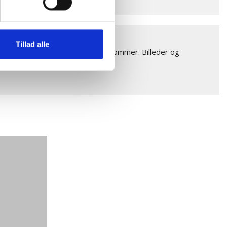
r forekommer
Tillad alle
riationer i farve og struktur forekommer. Billeder og