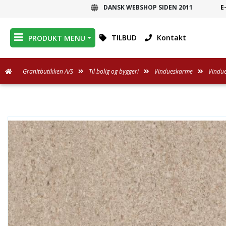
DANSK WEBSHOP SIDEN 2011
E
DANSK WEBSHOP
TILBUD
Kontakt
PRODUKT MENU
Granitbutikken A/S
Til bolig og byggeri
Vindueskarme
Vindu