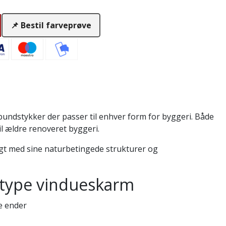
📌 Bestil farveprøve
 bundstykker der passer til enhver form for byggeri. Både
l ældre renoveret byggeri.
gt med sine naturbetingede strukturer og
type vindueskarm
e ender