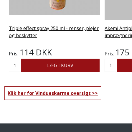
Triple effect spray 250 ml - renser, plejer
Akemi Antipl
og beskytter
imprægneri
114 DKK
175
Pris:
Pris:
LÆG I KURV
Klik her for Vindueskarme oversigt