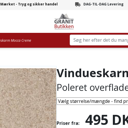
-Mærket - Tryg og sikker handel
DAG-TIL-DAG Levering
Branchens hurtigste leve
eskarm Mocca Creme
Vindueskar
Poleret overflad
495
D
Priser fra: