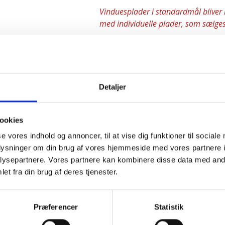
Vinduesplader i standardmål bliver
med individuelle plader, som sælge
Skal pladerne bruges i forlængelse a
kan vi ikke tage hensyn til farve- ell
Detaljer
Pakkes og sendes på emballage
ookies
se vores indhold og annoncer, til at vise dig funktioner til sociale
oplysninger om din brug af vores hjemmeside med vores partnere i
ysepartnere. Vores partnere kan kombinere disse data med andr
et fra din brug af deres tjenester.
Du skal være hjemme ved modtagel
Præferencer
Statistik
modtagelsen. Tjek også før du unde