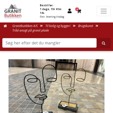
Bestil før:
1 dage, 15t 41m
0
14s
Forv. levering tirsdag
Granitbutikken A/S
Til bolig og byggeri
Brugskunst
Tråd ansigt på granit plade