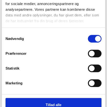
for sociale medier, annonceringspartnere og
analysepartnere. Vores partnere kan kombinere disse
Pakkes og sendes på emballagetype:
Pakke
data med andre oplysninger, du har givet dem, eller som
de har indsamlet fra din brug af deres tjenester.
Naturprodukt – variationer forekommer
Granit er et naturmateriale, og variationer i farve og
Samtykkevalg
struktur forekommer. Billeder og farveprøver er
Nødvendig
vejledende.
Læs mere
Præferencer
Statistik
Marketing
Klik her for Brugskunst oversigt
Tillad alle