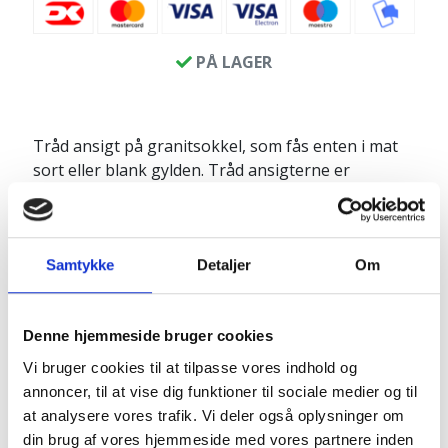
PÅ LAGER
Tråd ansigt på granitsokkel, som fås enten i mat
sort eller blank gylden. Tråd ansigterne er
fastgjort på en gråsort granitplade.
Anbefales til indendørs dekorativ brug.
Produktinfo:
Samtykke
Detaljer
Om
Figur: ca. 14 x 5 x H25cm
Plade: ca. 18 x 8 x H2 cm
Vær dog obs. på at hver er unik, så ikke to er
Denne hjemmeside bruger cookies
ens på mål.
Vi bruger cookies til at tilpasse vores indhold og
annoncer, til at vise dig funktioner til sociale medier og til
Skriv gerne i kommentarfeltet hvilken farve ansigt
at analysere vores trafik. Vi deler også oplysninger om
der måtte ønskes.
din brug af vores hjemmeside med vores partnere inden