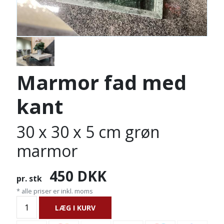
Marmor fad med
kant
30 x 30 x 5 cm grøn
marmor
450
DKK
pr. stk
* alle priser er inkl. moms
LÆG I KURV