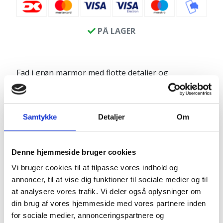
PÅ LAGER
Fad i grøn marmor med flotte detaljer og
farvenuancer.
Fadet vil være en smuk detalje på spisebordet,
sofabordet eller i en entre til nøgler og solbriller.
Samtykke
Detaljer
Om
Produktinfo:
Denne hjemmeside bruger cookies
Længde: ca. 30 cm
Bredde: ca. 30 cm
Vi bruger cookies til at tilpasse vores indhold og
Højde: ca. 5 cm
annoncer, til at vise dig funktioner til sociale medier og til
at analysere vores trafik. Vi deler også oplysninger om
din brug af vores hjemmeside med vores partnere inden
Pakkes og sendes på emballagetype:
Pakke
for sociale medier, annonceringspartnere og