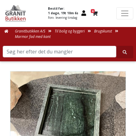
Bestil før:
0
1 dage, 19t 10m 6s
Forv. levering tirsdag
Granitbutikken A/S
Til bolig og byggeri
Brugskunst
Marmor fad med kant