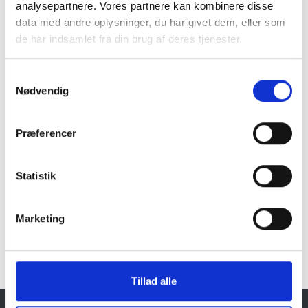
analysepartnere. Vores partnere kan kombinere disse
data med andre oplysninger, du har givet dem, eller som
Naturprodukt – variationer forekommer
de har indsamlet fra din brug af deres tjenester.
Granit er et naturmateriale, og variationer i farve og
struktur forekommer. Billeder og farveprøver er
Samtykkevalg
vejledende.
Nødvendig
Læs mere
Præferencer
Statistik
Klik her for Brugskunst oversigt
Marketing
Tillad alle