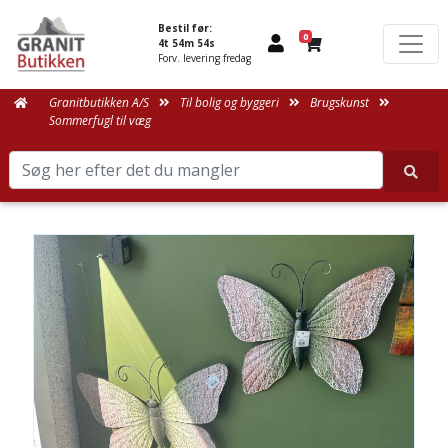
Bestil før:
0
4t 54m 54s
Forv. levering fredag
Granitbutikken A/S
Til bolig og byggeri
Brugskunst
Sommerfugl til væg