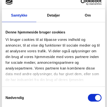
sommerfugl varierer i farvenuancerne.
Samtykke
Detaljer
Om
Pakkes og sendes på emballagetype:
Pakke
Denne hjemmeside bruger cookies
Naturprodukt – variationer forekommer
Vi bruger cookies til at tilpasse vores indhold og
Granit er et naturmateriale, og variationer i farve og
annoncer, til at vise dig funktioner til sociale medier og til
struktur forekommer. Billeder og farveprøver er
at analysere vores trafik. Vi deler også oplysninger om
vejledende.
din brug af vores hjemmeside med vores partnere inden
for sociale medier, annonceringspartnere og
Læs mere
analysepartnere. Vores partnere kan kombinere disse
data med andre oplysninger, du har givet dem, eller som
de har indsamlet fra din brug af deres tjenester.
Samtykkevalg
Nødvendig
Klik her for Brugskunst oversigt