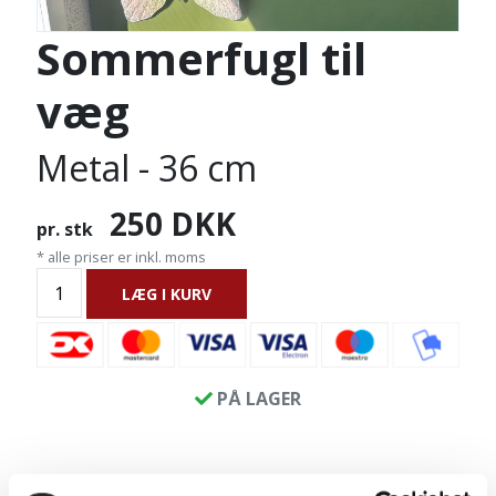
Sommerfugl til
væg
Metal - 36 cm
250
DKK
pr. stk
* alle priser er inkl. moms
LÆG I KURV
PÅ LAGER
Metal sommerfugl til væg ophæng ca. 36 cm. Hver