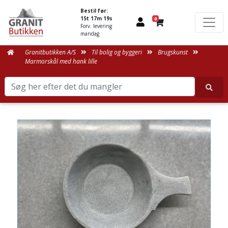
Bestil før:
15t 17m 19s
0
Forv. levering
mandag
Granitbutikken A/S
Til bolig og byggeri
Brugskunst
Marmorskål med hank lille