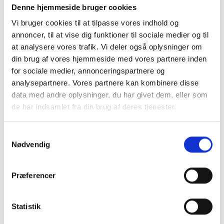
Denne hjemmeside bruger cookies
Pakkes og sendes på emballagetype:
Pakke
Vi bruger cookies til at tilpasse vores indhold og
annoncer, til at vise dig funktioner til sociale medier og til
at analysere vores trafik. Vi deler også oplysninger om
Naturprodukt – variationer forekommer
din brug af vores hjemmeside med vores partnere inden
Granit er et naturmateriale, og variationer i farve og
for sociale medier, annonceringspartnere og
struktur forekommer. Billeder og farveprøver er
analysepartnere. Vores partnere kan kombinere disse
vejledende.
data med andre oplysninger, du har givet dem, eller som
de har indsamlet fra din brug af deres tjenester.
Læs mere
Samtykkevalg
Nødvendig
Relaterede Produkter
Præferencer
Statistik