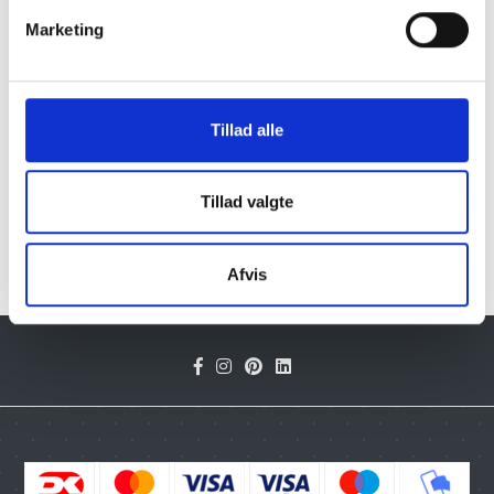
Marketing
Skifer bordskål
Tillad alle
Mere info >>
Klik her for Brugskunst oversigt
Tillad valgte
Afvis