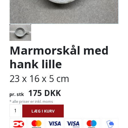
Marmorskål med
hank lille
23 x 16 x 5 cm
175
DKK
pr. stk
* alle priser er inkl. moms
LÆG I KURV