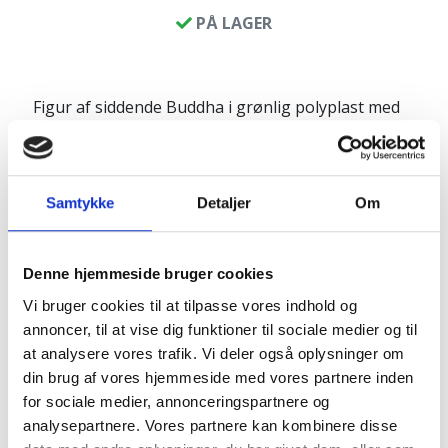
PÅ LAGER
Figur af siddende Buddha i grønlig polyplast med
gyldne detaljer
Anbefales kun til indendørs brug
Samtykke
Detaljer
Om
Produktinfo:
Højde: ca. 41 cm
Bredde: ca. 28 cm
Denne hjemmeside bruger cookies
Længde: ca. 18 cm
Vi bruger cookies til at tilpasse vores indhold og
annoncer, til at vise dig funktioner til sociale medier og til
at analysere vores trafik. Vi deler også oplysninger om
Pakkes og sendes på emballagetype:
Pakke
din brug af vores hjemmeside med vores partnere inden
for sociale medier, annonceringspartnere og
analysepartnere. Vores partnere kan kombinere disse
Naturprodukt – variationer forekommer