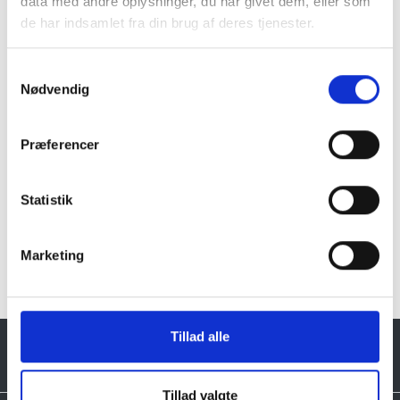
data med andre oplysninger, du har givet dem, eller som
Granit er et naturmateriale, og variationer i farve og
de har indsamlet fra din brug af deres tjenester.
struktur forekommer. Billeder og farveprøver er
vejledende.
Samtykkevalg
Læs mere
Nødvendig
Præferencer
Statistik
Klik her for Brugskunst oversigt
Marketing
Tillad alle
Tillad valgte