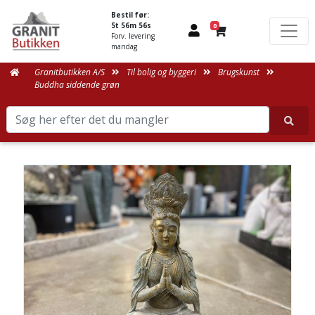
Bestil før:
5t 56m 56s
0
Forv. levering
mandag
Granitbutikken A/S
Til bolig og byggeri
Brugskunst
Buddha siddende grøn