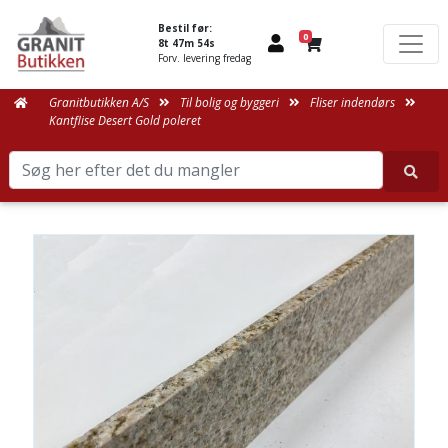
Bestil før:
0
8t 47m 53s
Forv. levering fredag
Granitbutikken A/S
Til bolig og byggeri
Fliser indendørs
Kantflise Desert Gold poleret