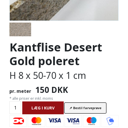
Kantflise Desert
Gold poleret
H 8 x 50-70 x 1 cm
150
DKK
pr. meter
* alle priser er inkl. moms
LÆG I KURV
📌 Bestil farveprøve