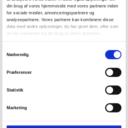
Marmorplade tykkelse: ca. 1,5 cm
din brug af vores hjemmeside med vores partnere inden
for sociale medier, annonceringspartnere og
analysepartnere. Vores partnere kan kombinere disse
Pakkes og sendes på emballagetype:
data med andre oplysninger, du har givet dem, eller som
Engangspalle
de har indsamlet fra din brug af deres tjenester.
Naturprodukt – variationer forekommer
Samtykkevalg
Nødvendig
Granit er et naturmateriale, og variationer i farve og
struktur forekommer. Billeder og farveprøver er
vejledende.
Præferencer
Læs mere
Statistik
Marketing
Klik her for Borde oversigt