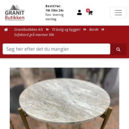
Bestil før:
16t 38m 24s
0
Forv. levering
mandag
Granitbutikken A/S
Til bolig og byggeri
Borde
Sofabord grå marmor lille