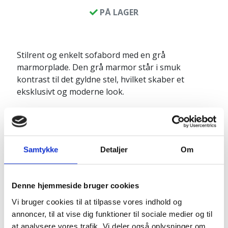
PÅ LAGER
Stilrent og enkelt sofabord med en grå
marmorplade. Den grå marmor står i smuk
kontrast til det gyldne stel, hvilket skaber et
eksklusivt og moderne look.
Sofabordet vil passe perfekt ind i enhver stue og
tilføre elegance. Det kan også placeres i et
hyggeligt hjørne på terrassen, hvor det vil skabe
en sofistikeret og moderne atmosfære. Stil bordet
Samtykke
Detaljer
Om
sammen med den højde model og benyt
muligheden for at lave et "længere" bord.
Denne hjemmeside bruger cookies
Produktinfo:
Vi bruger cookies til at tilpasse vores indhold og
Højde: ca. 45 cm
annoncer, til at vise dig funktioner til sociale medier og til
Diameter: ca. 37 cm
at analysere vores trafik. Vi deler også oplysninger om