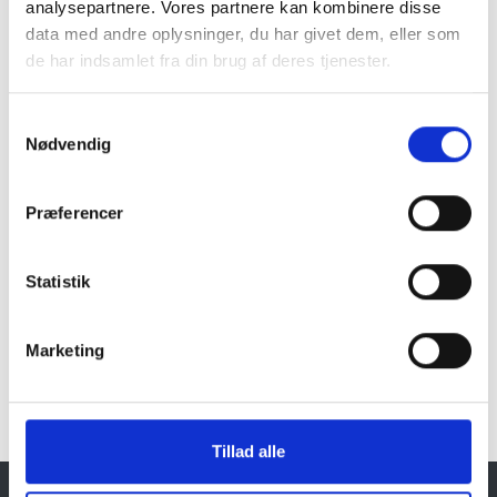
analysepartnere. Vores partnere kan kombinere disse
data med andre oplysninger, du har givet dem, eller som
Naturprodukt – variationer forekommer
de har indsamlet fra din brug af deres tjenester.
Granit er et naturmateriale, og variationer i farve og
struktur forekommer. Billeder og farveprøver er
Samtykkevalg
vejledende.
Nødvendig
Læs mere
Præferencer
Statistik
Klik her for Havemøbler oversigt
Marketing
Tillad alle