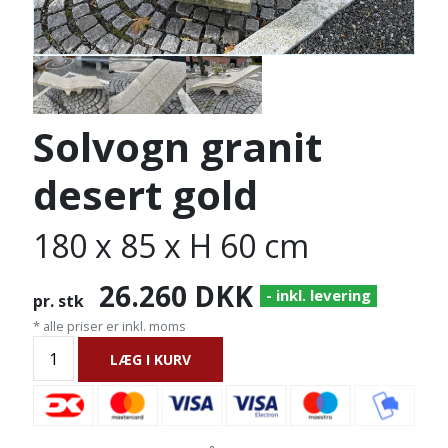
Solvogn granit
desert gold
180 x 85 x H 60 cm
26.260
DKK
- inkl. levering
pr. stk
* alle priser er inkl. moms
LÆG I KURV