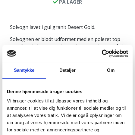
PÅ LAGER
Solvogn lavet i gul granit Desert Gold.
Solvognen er blødt udformet med en poleret top
som frembringer granittens farve, og denne står i
god kontrast til det resterende rå look. Med en
god hynde eller et par puder, har du møblet til
solskinsdagene i haven eller på terrassen.
Samtykke
Detaljer
Om
Produktinfo:
Denne hjemmeside bruger cookies
Højde v. hoved: ca. 85 cm
Højde v. fod: ca. 25 cm
Vi bruger cookies til at tilpasse vores indhold og
Bredde: ca. 60 cm
annoncer, til at vise dig funktioner til sociale medier og til
Længde: ca. 180 cm
at analysere vores trafik. Vi deler også oplysninger om
Vægt ca. 600 kg
din brug af vores hjemmeside med vores partnere inden
for sociale medier, annonceringspartnere og