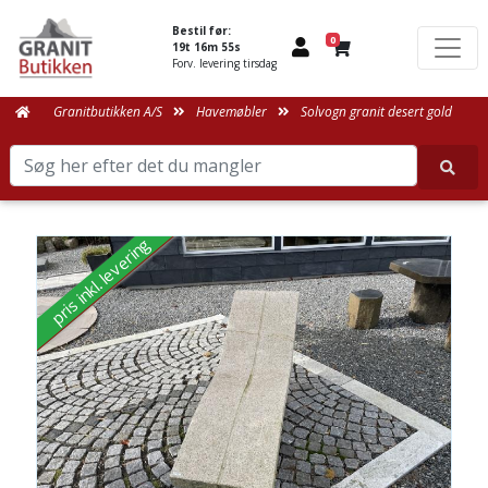
Bestil før:
0
19t 16m 55s
Forv. levering tirsdag
Granitbutikken A/S
Havemøbler
Solvogn granit desert gold
pris inkl. levering