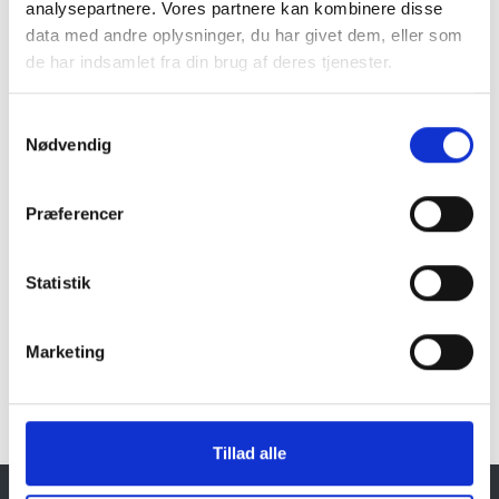
analysepartnere. Vores partnere kan kombinere disse
data med andre oplysninger, du har givet dem, eller som
Naturprodukt – variationer forekommer
de har indsamlet fra din brug af deres tjenester.
Granit er et naturmateriale, og variationer i farve og
struktur forekommer. Billeder og farveprøver er
Samtykkevalg
vejledende.
Nødvendig
Læs mere
Præferencer
Statistik
Klik her for Havemøbler oversigt
Marketing
Tillad alle