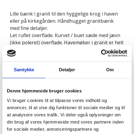
Lille bænk i granit til den hyggelige krog i haven
eller på kirkegården. Håndhugget granitbænk
med fine detaljer.
Let ruflet overflade. Kurvet / buet sæde med jævn
(ikke poleret) overflade. Havemøber i granit er helt
vedligeholdelsesfri og kan tåle en tur med
højtryksrenseren. Nemmere bliver det ikke.
Produktinfo:
Samtykke
Detaljer
Om
Længde: ca. 80 cm
Siddehøjde: ca. 45 cm
Denne hjemmeside bruger cookies
Ben tykkelse: ca. 6 cm
Sæde tykkelse: ca. 5 cm
Vi bruger cookies til at tilpasse vores indhold og
Leveres i 3 dele - men kan eventuel limes
annoncer, til at vise dig funktioner til sociale medier og til
sammen efterfølgende.
at analysere vores trafik. Vi deler også oplysninger om
Vægt: ca. 75 kg
din brug af vores hjemmeside med vores partnere inden
for sociale medier, annonceringspartnere og