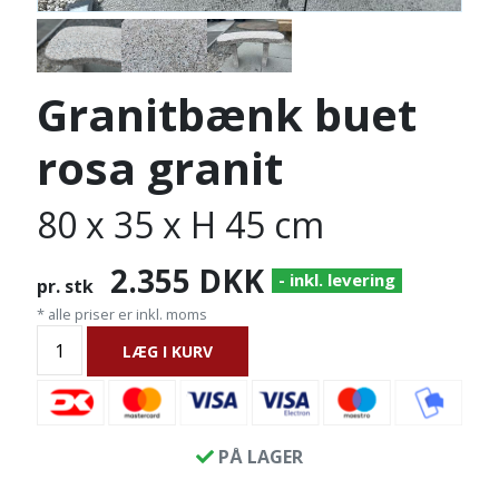
Granitbænk buet
rosa granit
80 x 35 x H 45 cm
2.355
DKK
- inkl. levering
pr. stk
* alle priser er inkl. moms
LÆG I KURV
PÅ LAGER