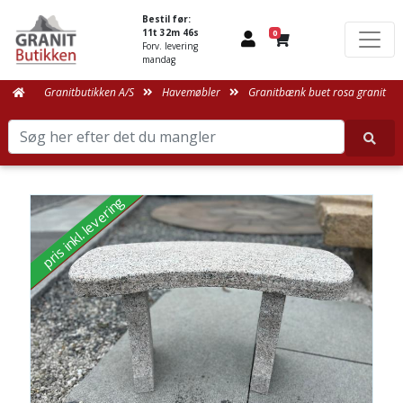
Bestil før:
11t 32m 46s
0
Forv. levering
mandag
Granitbutikken A/S
Havemøbler
Granitbænk buet rosa granit
pris inkl. levering