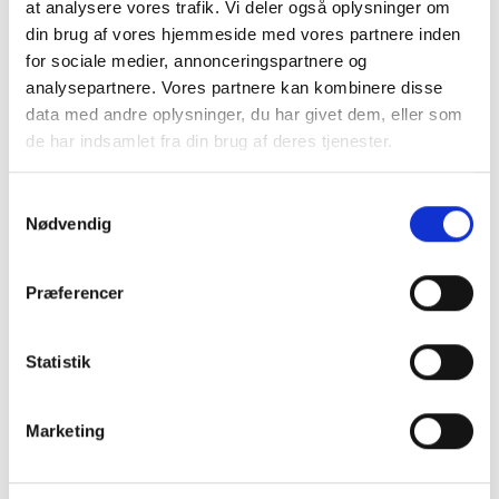
at analysere vores trafik. Vi deler også oplysninger om
Bord mål: H 74 x L/B 95 cm
din brug af vores hjemmeside med vores partnere inden
Taburetter mål: H45 x L/B 30 cm
for sociale medier, annonceringspartnere og
Vægt: ca. 750 kg
analysepartnere. Vores partnere kan kombinere disse
Sættet indeholder 1 bord og 4 taburetter
data med andre oplysninger, du har givet dem, eller som
de har indsamlet fra din brug af deres tjenester.
Samtykkevalg
Naturprodukt – variationer forekommer
Nødvendig
Granit er et naturmateriale, og variationer i farve og
struktur forekommer. Billeder og farveprøver er
vejledende.
Præferencer
Læs mere
Statistik
Marketing