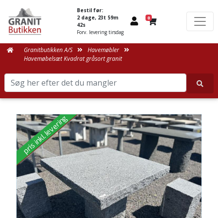
Bestil før:
2 dage, 23t 59m
0
42s
Forv. levering tirsdag
Granitbutikken A/S
Havemøbler
Havemøbelsæt Kvadrat gråsort granit
pris inkl. levering