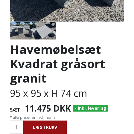
Havemøbelsæt
Kvadrat gråsort
granit
95 x 95 x H 74 cm
11.475
DKK
- inkl. levering
SÆT
* alle priser er inkl. moms
LÆG I KURV