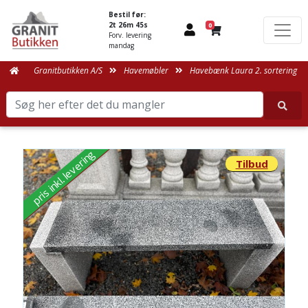
Bestil før:
2t 26m 45s
0
Forv. levering
mandag
Granitbutikken A/S
Havemøbler
Havebænk Laura 2. sortering
pris inkl. levering
Tilbud