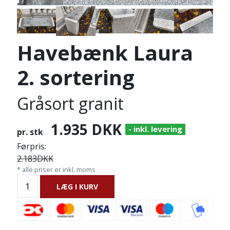
Havebænk Laura
2. sortering
Gråsort granit
1.935
DKK
- inkl. levering
pr. stk
Førpris:
2.183
DKK
* alle priser er inkl. moms
LÆG I KURV