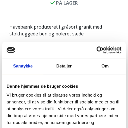
PÅ LAGER
Havebænk produceret i gråsort granit med
stokhuggede ben og poleret sæde.
Bænken har mindre skader - derfor den gode pris.
Selvom den har mindre skader er bænksen
stadig ideel til hyggekrogen
i haven
eller på
Samtykke
Detaljer
Om
terrassen
.
Produkinfo:
Denne hjemmeside bruger cookies
Længde (samlet): ca. 110 cm
Vi bruger cookies til at tilpasse vores indhold og
Højde: ca. 44 cm
annoncer, til at vise dig funktioner til sociale medier og til
Bredde: ca. 30 cm
at analysere vores trafik. Vi deler også oplysninger om
Vægt: ca 170 kg
din brug af vores hjemmeside med vores partnere inden
for sociale medier, annonceringspartnere og