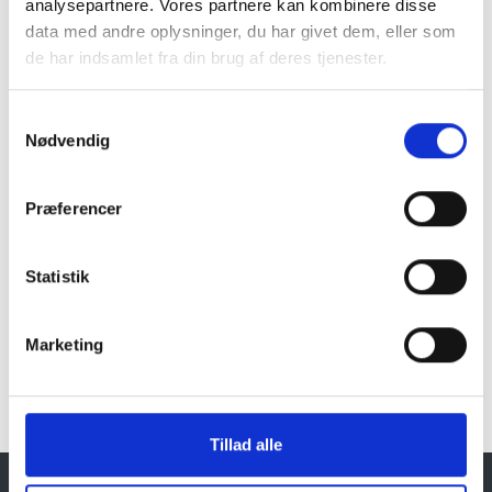
analysepartnere. Vores partnere kan kombinere disse
data med andre oplysninger, du har givet dem, eller som
Naturprodukt – variationer forekommer
de har indsamlet fra din brug af deres tjenester.
Granit er et naturmateriale, og variationer i farve og
struktur forekommer. Billeder og farveprøver er
Samtykkevalg
vejledende.
Nødvendig
Læs mere
Præferencer
Statistik
Klik her for Havemøbler oversigt
Marketing
Tillad alle