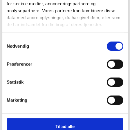
Vægt: ca. 70 kilo
for sociale medier, annonceringspartnere og
analysepartnere. Vores partnere kan kombinere disse
data med andre oplysninger, du har givet dem, eller som
de har indsamlet fra din brug af deres tjenester.
Naturprodukt – variationer forekommer
Granit er et naturmateriale, og variationer i farve og
Samtykkevalg
struktur forekommer. Billeder og farveprøver er
Nødvendig
vejledende.
Læs mere
Præferencer
Statistik
Marketing
Klik her for Havemøbler oversigt
Tillad alle