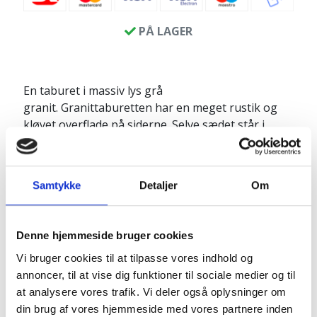
PÅ LAGER
En taburet i massiv lys grå
granit. Granittaburetten har en meget rustik og
kløvet overflade på siderne. Selve sædet står i
stærk kontrast med dens blanke og polerede
overflade. Nem at rengøre. Det siger sig selv, at et
massivt stykke granit / natursten som dette
Samtykke
Detaljer
Om
sagtens kan klare det danske vejrlig uden
problemer. Den behøver ikke at blive flyttet ind,
når vinteren nærmer sig.
Denne hjemmeside bruger cookies
Produktinfo:
Vi bruger cookies til at tilpasse vores indhold og
Længde: ca. 30 cm
annoncer, til at vise dig funktioner til sociale medier og til
Bredde: ca. 30 cm
at analysere vores trafik. Vi deler også oplysninger om
Højde: ca. 35 cm
din brug af vores hjemmeside med vores partnere inden