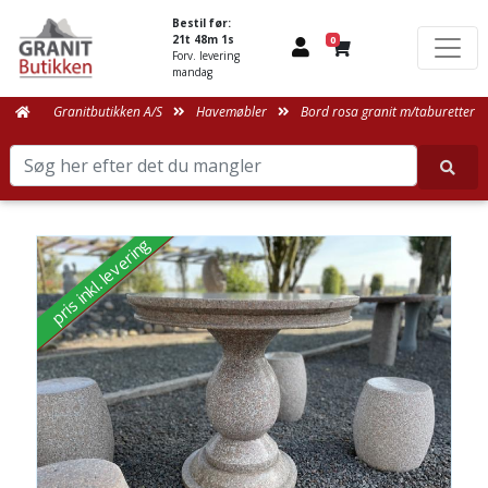
Bestil før:
21t 48m 1s
0
Forv. levering
mandag
Granitbutikken A/S
Havemøbler
Bord rosa granit m/taburetter
pris inkl. levering