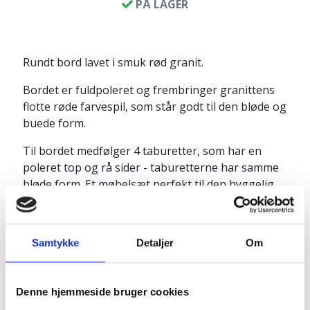
PÅ LAGER
Rundt bord lavet i smuk rød granit.
Bordet er fuldpoleret og frembringer granittens
flotte røde farvespil, som står godt til den bløde og
buede form.
Til bordet medfølger 4 taburetter, som har en
poleret top og rå sider - taburetterne har samme
bløde form. Et møbelsæt perfekt til den hyggelig
krog i haven, eller på terrassen.
Obs. den rosa granit kan have "huller" i overfladen,
som også kan ses på taburetterne. Det er en
Samtykke
Detaljer
Om
naturlig del af den rosa granit.
Produktinfo:
Denne hjemmeside bruger cookies
Bord: