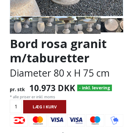
Bord rosa granit
m/taburetter
Diameter 80 x H 75 cm
10.973
DKK
- inkl. levering
pr. stk
* alle priser er inkl. moms
LÆG I KURV