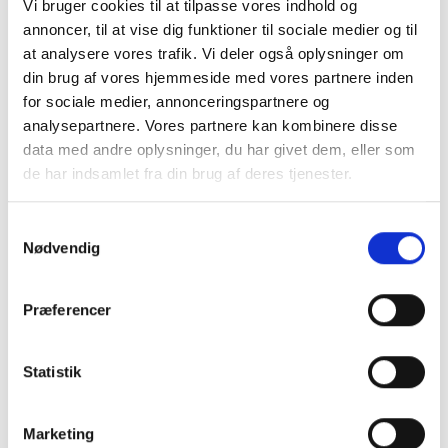
Vi bruger cookies til at tilpasse vores indhold og
Højde: ca. 75 cm
annoncer, til at vise dig funktioner til sociale medier og til
Diameter: ca. 80 cm
at analysere vores trafik. Vi deler også oplysninger om
din brug af vores hjemmeside med vores partnere inden
Taburet:
for sociale medier, annonceringspartnere og
Højde: ca. 40 cm
analysepartnere. Vores partnere kan kombinere disse
Diameter: ca. 30 cm
data med andre oplysninger, du har givet dem, eller som
de har indsamlet fra din brug af deres tjenester.
Vægt ca. 1.200 kg
Samtykkevalg
Nødvendig
Naturprodukt – variationer forekommer
Granit er et naturmateriale, og variationer i farve og
Præferencer
struktur forekommer. Billeder og farveprøver er
vejledende.
Statistik
Læs mere
Marketing